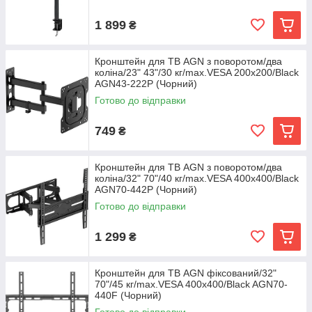
1 899
₴
Кронштейн для ТВ AGN з поворотом/два
коліна/23" 43"/30 кг/max.VESA 200x200/Black
AGN43-222P (Чорний)
Готово до відправки
749
₴
Кронштейн для ТВ AGN з поворотом/два
коліна/32" 70"/40 кг/max.VESA 400x400/Black
AGN70-442P (Чорний)
Готово до відправки
1 299
₴
Кронштейн для ТВ AGN фіксований/32"
70"/45 кг/max.VESA 400x400/Black AGN70-
440F (Чорний)