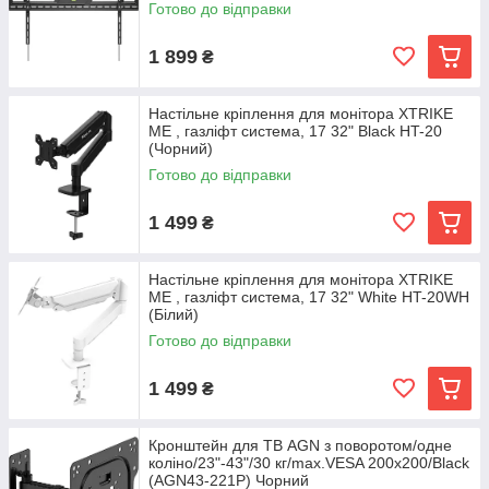
Готово до відправки
1 899
₴
Настільне кріплення для монітора XTRIKE
ME , газліфт система, 17 32" Black HT-20
(Чорний)
Готово до відправки
1 499
₴
Настільне кріплення для монітора XTRIKE
ME , газліфт система, 17 32" White HT-20WH
(Білий)
Готово до відправки
1 499
₴
Кронштейн для ТВ AGN з поворотом/одне
коліно/23"-43"/30 кг/max.VESA 200x200/Black
(AGN43-221P) Чорний