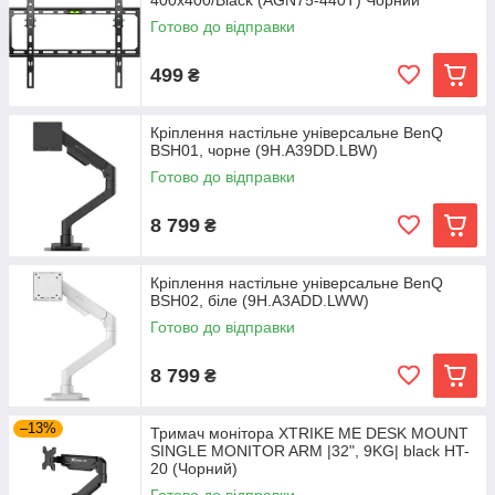
400x400/Black (AGN75-440T) Чорний
Готово до відправки
499
₴
Кріплення настільне універсальне BenQ
BSH01, чорне (9H.A39DD.LBW)
Готово до відправки
8 799
₴
Кріплення настільне універсальне BenQ
BSH02, біле (9H.A3ADD.LWW)
Готово до відправки
8 799
₴
–13%
Тримач монітора XTRIKE ME DESK MOUNT
SINGLE MONITOR ARM |32", 9KG| black HT-
20 (Чорний)