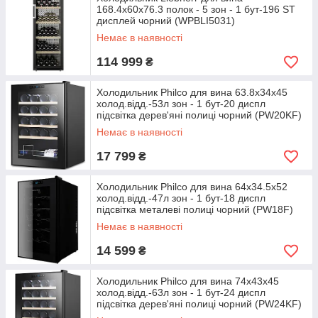
168.4x60х76.3 полок - 5 зон - 1 бут-196 ST
дисплей чорний (WPBLI5031)
Немає в наявності
114 999
₴
Холодильник Philco для вина 63.8х34х45
холод.відд.-53л зон - 1 бут-20 диспл
підсвітка дерев'яні полиці чорний (PW20KF)
Немає в наявності
17 799
₴
Холодильник Philco для вина 64х34.5х52
холод.відд.-47л зон - 1 бут-18 диспл
підсвітка металеві полиці чорний (PW18F)
Немає в наявності
14 599
₴
Холодильник Philco для вина 74х43х45
холод.відд.-63л зон - 1 бут-24 диспл
підсвітка дерев'яні полиці чорний (PW24KF)