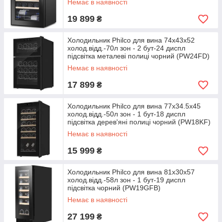
Немає в наявності
19 899
₴
Холодильник Philco для вина 74х43х52
холод.відд.-70л зон - 2 бут-24 диспл
підсвітка металеві полиці чорний (PW24FD)
Немає в наявності
17 899
₴
Холодильник Philco для вина 77x34.5x45
холод.відд.-50л зон - 1 бут-18 диспл
підсвітка дерев'яні полиці чорний (PW18KF)
Немає в наявності
15 999
₴
Холодильник Philco для вина 81х30х57
холод.відд.-58л зон - 1 бут-19 диспл
підсвітка чорний (PW19GFB)
Немає в наявності
27 199
₴