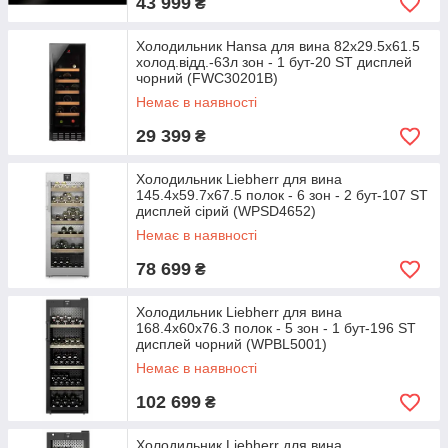
43 999
₴
Холодильник Hansa для вина 82x29.5х61.5
холод.відд.-63л зон - 1 бут-20 ST дисплей
чорний (FWC30201B)
Немає в наявності
29 399
₴
Холодильник Liebherr для вина
145.4x59.7х67.5 полок - 6 зон - 2 бут-107 ST
дисплей сірий (WPSD4652)
Немає в наявності
78 699
₴
Холодильник Liebherr для вина
168.4x60х76.3 полок - 5 зон - 1 бут-196 ST
дисплей чорний (WPBL5001)
Немає в наявності
102 699
₴
Холодильник Liebherr для вина