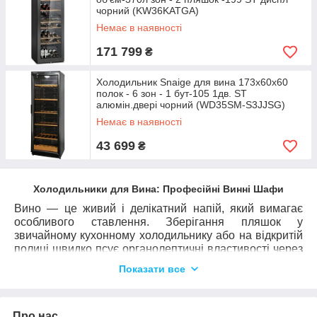
чорний (KW36KATGA)
Немає в наявності
171 799
₴
Холодильник Snaige для вина 173x60х60
полок - 6 зон - 1 бут-105 1дв. ST
алюмін.двері чорний (WD35SM-S3JJSG)
Немає в наявності
43 699
₴
Холодильники для Вина: Професійні Винні Шафи
Вино — це живий і делікатний напій, який вимагає
особливого ставлення. Зберігання пляшок у
звичайному кухонному холодильнику або на відкритій
полиці швидко псує органолептичні властивості через
занадто низьку температуру, сухе повітря або вплив
Показати все
світла. Категорія
"Винні холодильники"
пропонує
спеціалізоване кліматичне обладнання, яке точно
відтворює умови професійного підземного льоху. Це
Про нас
ідеальний вибір для колекціонерів, цінителів якісного