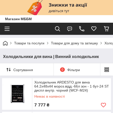
Магазин МББМ
Товари та послуги
Товари для дому та затишку
Холо
Холодильники для вина | Винний холодильник
Сортування
0
Фільтри
Холодильник ARDESTO для вина
64.2x48х44 мороз.відд.-66л зон - 1 бут-24 ST
диспл внутр. чорний (WCF-M24)
Немає в наявності
7 777
₴