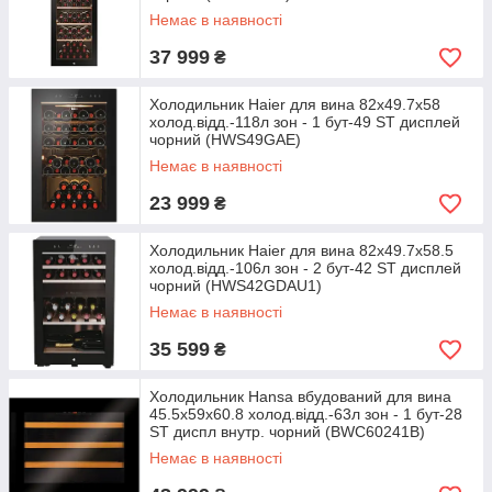
Немає в наявності
37 999
₴
Холодильник Haier для вина 82x49.7х58
холод.відд.-118л зон - 1 бут-49 ST дисплей
чорний (HWS49GAE)
Немає в наявності
23 999
₴
Холодильник Haier для вина 82x49.7х58.5
холод.відд.-106л зон - 2 бут-42 ST дисплей
чорний (HWS42GDAU1)
Немає в наявності
35 599
₴
Холодильник Hansa вбудований для вина
45.5x59х60.8 холод.відд.-63л зон - 1 бут-28
ST диспл внутр. чорний (BWC60241B)
Немає в наявності