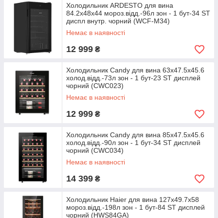
Холодильник ARDESTO для вина
84.2x48х44 мороз.відд.-96л зон - 1 бут-34 ST
диспл внутр. чорний (WCF-M34)
Немає в наявності
12 999
₴
Холодильник Candy для вина 63x47.5x45.6
холод.відд.-73л зон - 1 бут-23 ST дисплей
чорний (CWC023)
Немає в наявності
12 999
₴
Холодильник Candy для вина 85x47.5х45.6
холод.відд.-90л зон - 1 бут-34 ST дисплей
чорний (CWC034)
Немає в наявності
14 399
₴
Холодильник Haier для вина 127x49.7х58
мороз.відд.-198л зон - 1 бут-84 ST дисплей
чорний (HWS84GA)