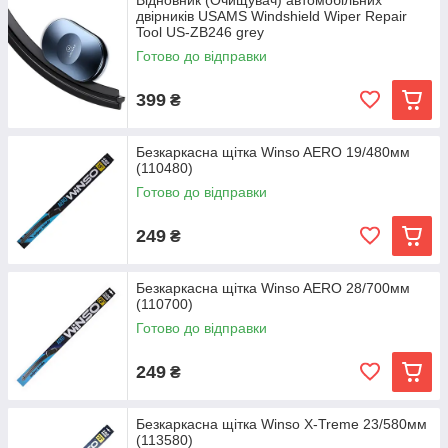
Відновник (Очищувач) автомобільних
двірників USAMS Windshield Wiper Repair
Tool US-ZB246 grey
Готово до відправки
399
₴
Безкаркасна щітка Winso AERO 19/480мм
(110480)
Готово до відправки
249
₴
Безкаркасна щітка Winso AERO 28/700мм
(110700)
Готово до відправки
249
₴
Безкаркасна щітка Winso X-Treme 23/580мм
(113580)