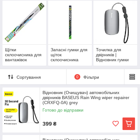
Щітки
Запасні гумки для
Точилка для
склоочисника для
щіток
двірників |
вантажівок
склоочисника
Відновник гумки
двірника
Сортування
0
Фільтри
Відновник (Очищувач) автомобільних
двірників BASEUS Rain Wing wiper repairer
(CRXFQ-0A) grey
Готово до відправки
399
₴