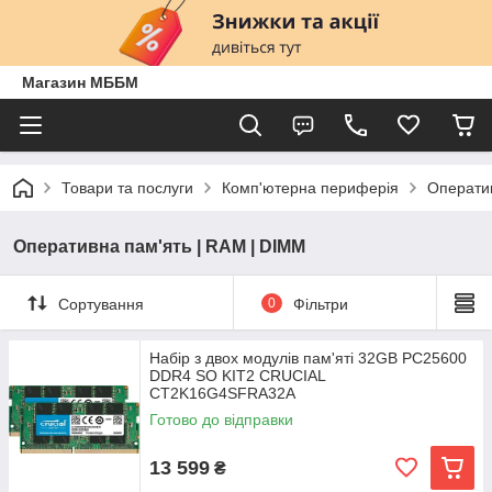
Магазин МББМ
Товари та послуги
Комп'ютерна периферія
Оператив
Оперативна пам'ять | RAM | DIMM
Сортування
0
Фільтри
Набір з двох модулів пам'яті 32GB PC25600
DDR4 SO KIT2 CRUCIAL
CT2K16G4SFRA32A
Готово до відправки
13 599
₴