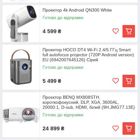
Проектор 4k Android QN300 White
Готово до відправки
4 599
₴
Проектор HOCO DT4 Wi-Fi 2.4/5 ГГц Smart
full autofocus projector (720P Android version)
EU (6942007645126) Сірий
Готово до відправки
5 499
₴
Проєктор BENQ MX808STH,
короткофокусний, DLP, XGA, 3600AL,
20000:1, D-sub, HDMI, білий (9H.JMG77.13E)
Готово до відправки
24 899
₴