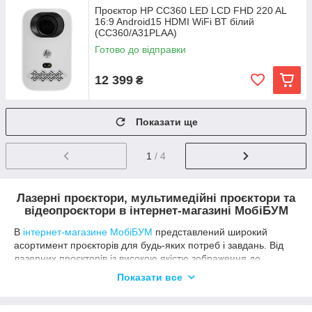
Проєктор HP CC360 LED LCD FHD 220 AL
16:9 Android15 HDMI WiFi BT білий
(CC360/A31PLAA)
Готово до відправки
12 399
₴
Показати ще
1
/ 4
Лазерні проєктори, мультимедійні проєктори та
відеопроєктори в інтернет-магазині МобіБУМ
В
інтернет-магазине МобіБУМ
представлений широкий
асортимент проєкторів для будь-яких потреб і завдань. Від
лазерних проєкторів із високою якістю зображення до
мультимедійних проєкторів для домашніх кінотеатрів і
Показати все
офісних презентацій — ми маємо все, щоб задовольнити
ваші потреби в проєкційному обладнанні.