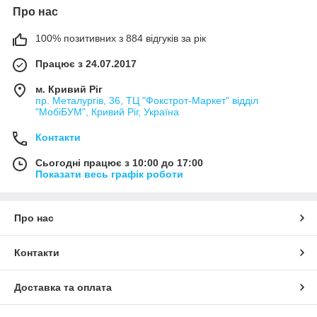
Лазерні проєктори
Про нас
Лазерні проєктори вирізняються високою якістю зображення,
тривалим терміном експлуатації джерела світла та
100% позитивних з 884 відгуків за рік
мінімальними витратами на обслуговування. Вони ідеально
підходять для кінотеатрів, освітніх установ і преміумсегменту
Працює з 24.07.2017
домашніх розваг.
м. Кривий Ріг
Переваги
:
пр. Металургів, 36, ТЦ "Фокстрот-Маркет" відділ
"МобіБУМ", Кривий Ріг, Україна
Висока яскравість і контрастність
Довговічність і надійність
Контакти
Енергоефективність
Сьогодні працює з 10:00 до 17:00
Мультимедійні проєктори
Показати весь графік роботи
Мультимедійні проєктори пропонують чудове рішення для
домашніх кінотеатрів, офісних презентацій і освітніх цілей. Із
Про нас
широким спектром пристроїв, що під'єднуються, і простотою
використання, ці проєктори забезпечують універсальність і
зручність.
Контакти
Особливості
:
Підтримка різних мультимедійних форматів
Доставка та оплата
Легке настроювання й керування