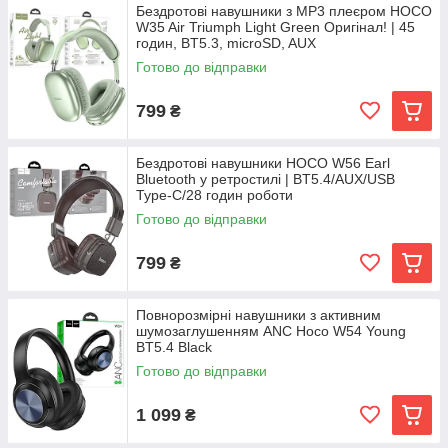
Бездротові навушники з MP3 плеєром HOCO
W35 Air Triumph Light Green Оригінал! | 45
годин, BT5.3, microSD, AUX
Готово до відправки
799
₴
Бездротові навушники HOCO W56 Earl
Bluetooth у ретростилі | BT5.4/AUX/USB
Type-C/28 годин роботи
Готово до відправки
799
₴
Повнорозмірні навушники з активним
шумозаглушенням ANC Hoco W54 Young
BT5.4 Black
Готово до відправки
1 099
₴