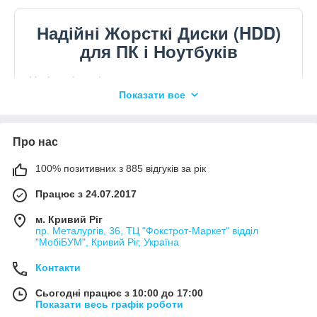
Надійні Жорсткі Диски (HDD)
для ПК і Ноутбуків
Цифрові дані вимагають простору, а головне —
Показати все
надійності. Категорія внутрішніх жорстких дисків
(HDD) пропонує перевірені часом рішення для
розширення дискового простору ваших ПК і
Про нас
ноутбуків. Попри стрімкий розвиток
100% позитивних з 885 відгуків за рік
твердотільних накопичувачів, магнітні жорсткі
диски залишаються незамінним компонентом в
Працює з 24.07.2017
архітектурі зберігання даних. Вони забезпечують
м. Кривий Ріг
найкраще співвідношення вартості одного
пр. Металургів, 36, ТЦ "Фокстрот-Маркет" відділ
"МобіБУМ", Кривий Ріг, Україна
гігабайта до обсягу, що робить їх ідеальним
Контакти
вибором для організації домашніх
медіасерверів, офісних комп'ютерів, систем
Сьогодні працює з 10:00 до 17:00
Показати весь графік роботи
відеоспостереження та надійних архівів.