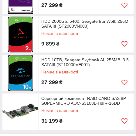
27 299
₴
HDD 2000Gb, 5400, Seagate IronWolf, 256M,
SATA III (ST2000VN003)
Немає в наявності
9 899
₴
HDD 10TB, Seagate SkyHawk AI, 256MB, 3.5"
SATAIII (ST10000VE001)
Немає в наявності
27 299
₴
Cерверний компонент RAID CARD SAS 8P
SUPERMICRO AOC-S3108L-H8IR-16DD
Немає в наявності
31 199
₴