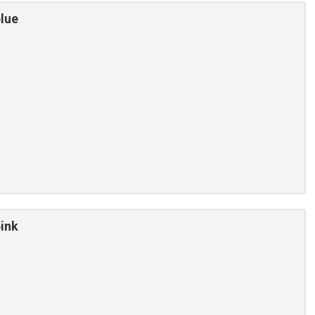
lue
ink