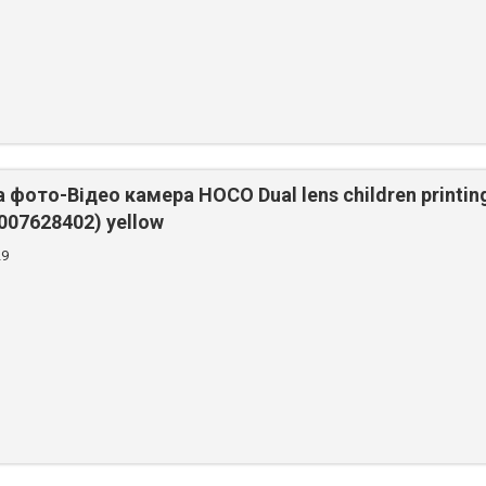
фото-Відео камера HOCO Dual lens children printing
2007628402) yellow
29