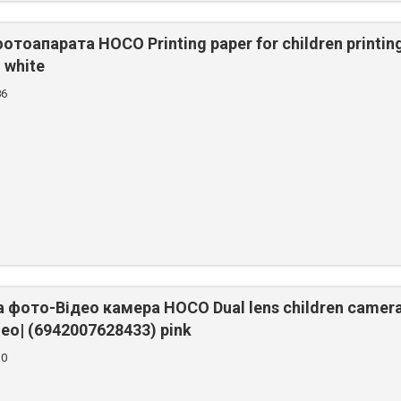
отоапарата HOCO Printing paper for children printin
 white
86
фото-Відео камера HOCO Dual lens children camera 
deo| (6942007628433) pink
30