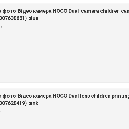
фото-Відео камера HOCO Dual-camera children cam
007638661) blue
37
фото-Відео камера HOCO Dual lens children printing
2007628419) pink
29