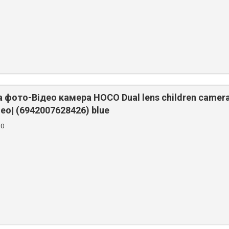
фото-Відео камера HOCO Dual lens children camera 
deo| (6942007628426) blue
30