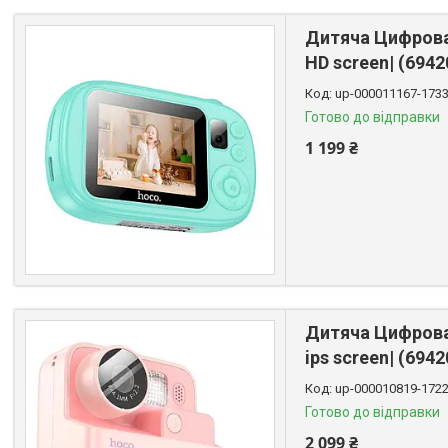
Дитяча Цифрова 
HD screen| (6942
up-000011167-173
Готово до відправки
1 199 ₴
Дитяча Цифрова 
ips screen| (694
up-000010819-172
Готово до відправки
2 099 ₴