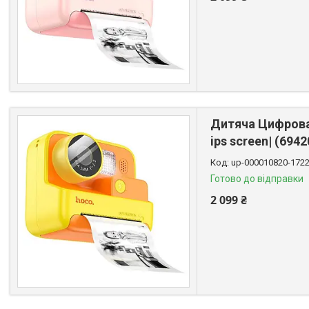
Дитяча Цифрова 
ips screen| (694
up-000010820-172
Готово до відправки
2 099 ₴