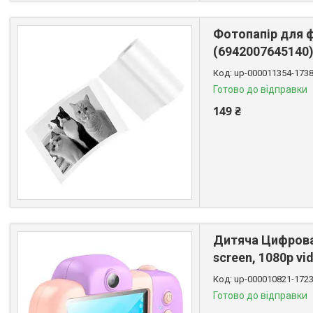
Фотопапір для ф
(6942007645140)
up-000011354-173
Готово до відправки
149 ₴
Дитяча Цифрова 
screen, 1080p vi
up-000010821-172
Готово до відправки