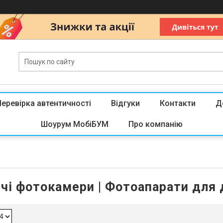
Перевірка автентичності
Відгуки
Контакти
Д
Шоурум МобіБУМ
Про компанію
чі фотокамери | Фотоапарати для 