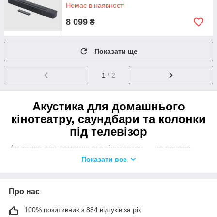
Немає в наявності
8 099
₴
Показати ще
1
/ 2
Акустика для домашнього
кінотеатру, саундбари та колонки
під телевізор
Акустика для домашнього кінотеатру — це основа
Показати все
яскравих емоцій від перегляду фільмів і серіалів.
Вона дає змогу почути кожну деталь, від шереха листя
до потужних вибухів, створюючи ефект повного
Про нас
занурення. Якщо ви хочете перетворити вітальню на
справжній кінотеатр, якісна акустична система стане
100% позитивних з 884 відгуків за рік