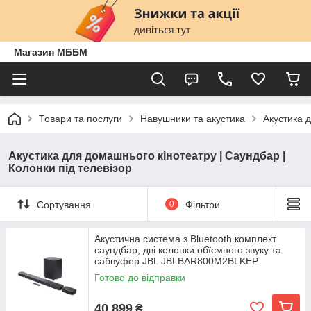
Магазин МББМ
Товари та послуги
Навушники та акустика
Акустика д
Акустика для домашнього кінотеатру | Саундбар |
Колонки під телевізор
Сортування
0
Фільтри
Акустична система з Bluetooth комплект
саундбар, дві колонки обїємного звуку та
сабвуфер JBL JBLBAR800M2BLKEP
(Чорний)
Готово до відправки
40 899
₴