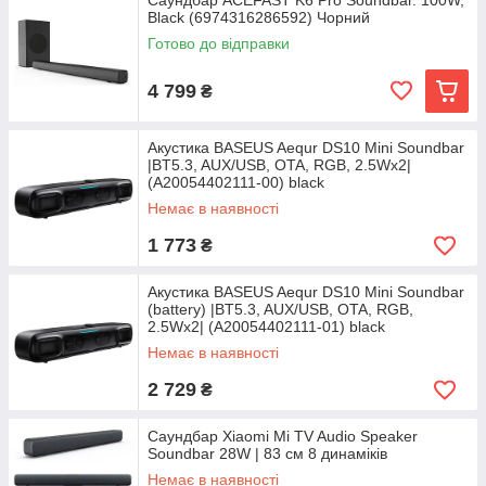
Саундбар ACEFAST K6 Pro Soundbar. 100W,
Black (6974316286592) Чорний
Готово до відправки
4 799
₴
Акустика BASEUS Aequr DS10 Mini Soundbar
|BT5.3, AUX/USB, OTA, RGB, 2.5Wx2|
(A20054402111-00) black
Немає в наявності
1 773
₴
Акустика BASEUS Aequr DS10 Mini Soundbar
(battery) |BT5.3, AUX/USB, OTA, RGB,
2.5Wx2| (A20054402111-01) black
Немає в наявності
2 729
₴
Саундбар Xiaomi Mi TV Audio Speaker
Soundbar 28W | 83 см 8 динаміків
Немає в наявності