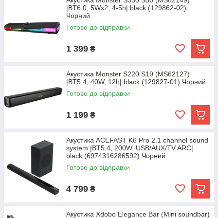
Акустика Monster S330 S50 (MS62149)
|BT6.0, 5Wx2, 4-5h| black (129862-02)
Чорний
Готово до відправки
1 399
₴
Акустика Monster S220 S19 (MS62127)
|BT5.4, 40W, 12h| black (129827-01) Чорний
Готово до відправки
1 199
₴
Акустика ACEFAST K6 Pro 2.1 channel sound
system |BT5.4, 200W, USB/AUX/TV ARC|
black (6974316286592) Чорний
Готово до відправки
4 799
₴
Акустика Xdobo Elegance Bar (Mini soundbar)