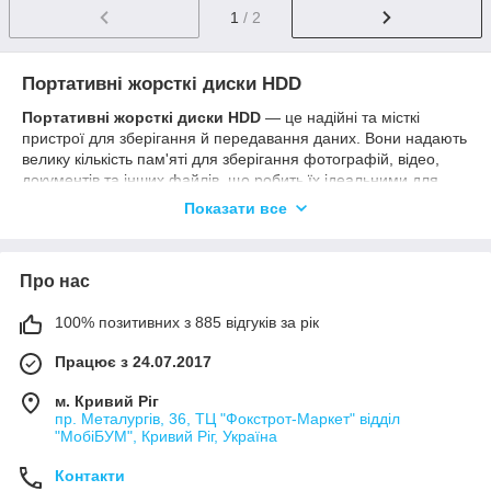
1
/ 2
Портативні жорсткі диски HDD
Портативні жорсткі диски HDD
— це надійні та місткі
пристрої для зберігання й передавання даних. Вони надають
велику кількість пам'яті для зберігання фотографій, відео,
документів та інших файлів, що робить їх ідеальними для
використання як в особистих, так і в робочих цілях. Ці
Показати все
пристрої зручні для мобільного використання завдяки
компактному розміру та легкості.
Переваги:
Про нас
Великий обсяг пам'яті
— портативні HDD диски
пропонують місткість до декількох терабайтів, що дає
100% позитивних з 885 відгуків за рік
змогу зберігати великі обсяги даних.
Працює з 24.07.2017
Зручність використання
— під'єднуються через
стандартний інтерфейс USB, забезпечуючи простоту
м. Кривий Ріг
під'єднання до ПК, ноутбуків та інших пристроїв.
пр. Металургів, 36, ТЦ "Фокстрот-Маркет" відділ
"МобіБУМ", Кривий Ріг, Україна
Надійність
— HDD диски забезпечують довговічність
і захист даних, даючи змогу переносити важливу
Контакти
інформацію в безпечному вигляді.