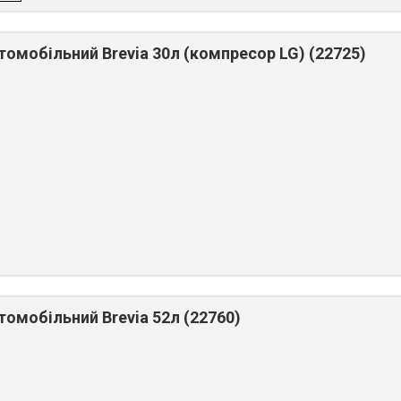
омобільний Brevia 30л (компресор LG) (22725)
омобільний Brevia 52л (22760)