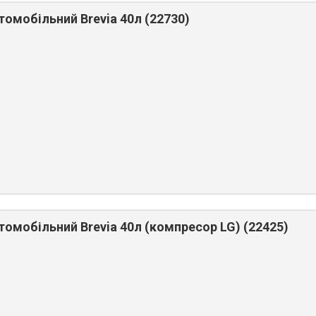
омобільний Brevia 40л (22730)
омобільний Brevia 40л (компресор LG) (22425)