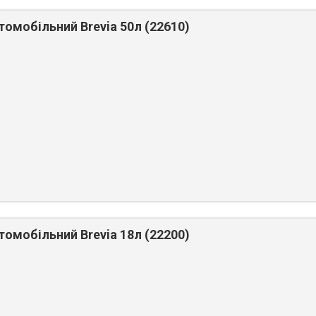
омобільний Brevia 50л (22610)
омобільний Brevia 18л (22200)