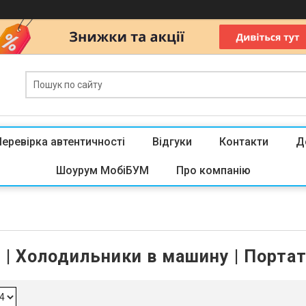
Перевірка автентичності
Відгуки
Контакти
Д
Шоурум МобіБУМ
Про компанію
| Холодильники в машину | Порта