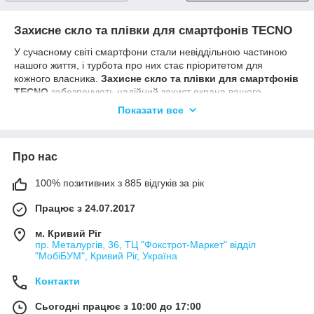
Захисне скло та плівки для смартфонів TECNO
У сучасному світі смартфони стали невіддільною частиною
нашого життя, і турбота про них стає пріоритетом для
кожного власника.
Захисне скло та плівки для смартфонів
TECNO
забезпечують надійний захист екрана вашого
пристрою від подряпин, ударів та інших пошкоджень,
Показати все
зберігаючи його зовнішній вигляд і функціональність на довгі
роки.
Переваги:
Про нас
Висока прозорість
— не спотворює передавання
кольору та забезпечує чіткість зображення.
100% позитивних з 885 відгуків за рік
Стійкість до подряпин
— запобігає появі дрібних
Працює з 24.07.2017
пошкоджень на екрані.
м. Кривий Ріг
Легке встановлення
— просте та швидке нанесення
пр. Металургів, 36, ТЦ "Фокстрот-Маркет" відділ
без бульбашок і слідів.
"МобіБУМ", Кривий Ріг, Україна
Матова або глянсова поверхня
— вибір залежно
від уподобань користувача.
Контакти
Сумісність із сенсорними екранами
— не знижує
Сьогодні працює з 10:00 до 17:00
чутливість торкань.