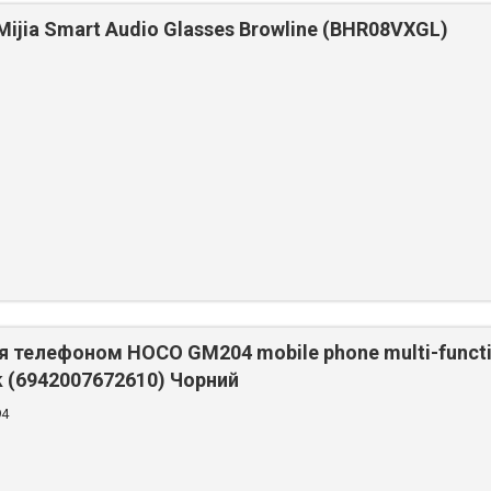
ijia Smart Audio Glasses Browline (BHR08VXGL)
я телефоном HOCO GM204 mobile phone multi-functi
ck (6942007672610) Чорний
94