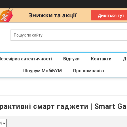
Перевірка автентичності
Відгуки
Контакти
Д
Шоурум МобіБУМ
Про компанію
ерактивні смарт гаджети | Smart Ga