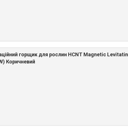
аційний горщик для рослин HCNT Magnetic Levitati
W) Коричневий