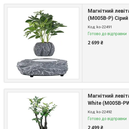
Магнітний левіт
(M005B-P) Сірий
ko-22491
Готово до відправки
2 699 ₴
Магнітний левіт
White (M005B-PW
ko-22492
Готово до відправки
2 499 ₴