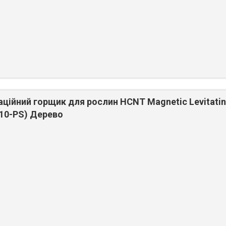
аційний горщик для рослин HCNT Magnetic Levitati
M10-PS) Дерево