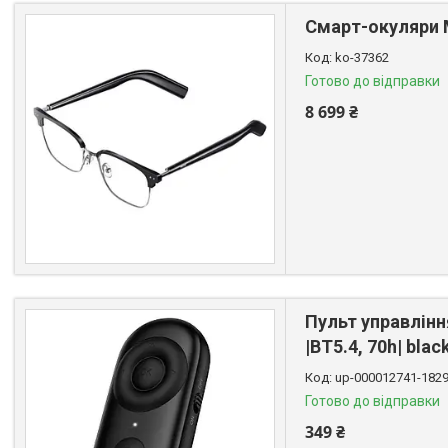
Смарт-окуляри M
ko-37362
Готово до відправки
8 699 ₴
Пульт управлінн
|BT5.4, 70h| bla
up-000012741-182
Готово до відправки
349 ₴