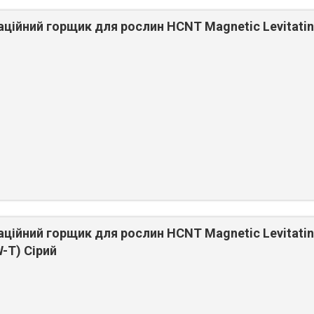
аційний горщик для рослин HCNT Magnetic Levitatin
аційний горщик для рослин HCNT Magnetic Levitati
-T) Сірий