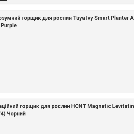
озумний горщик для рослин Tuya Ivy Smart Planter A
 Purple
аційний горщик для рослин HCNT Magnetic Levitati
W4) Чорний