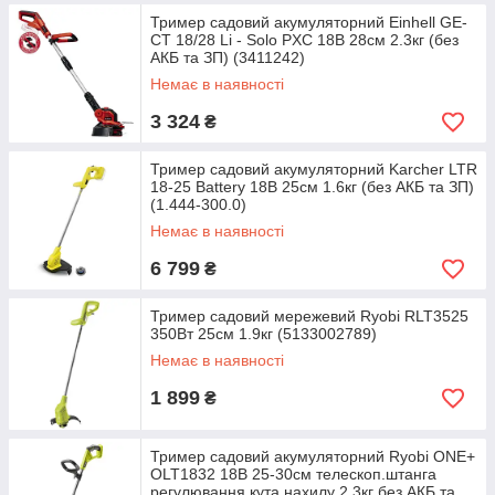
Тример садовий акумуляторний Einhell GE-
CT 18/28 Li - Solo PXC 18В 28см 2.3кг (без
АКБ та ЗП) (3411242)
Немає в наявності
3 324
₴
Тример садовий акумуляторний Karcher LTR
18-25 Battery 18В 25см 1.6кг (без АКБ та ЗП)
(1.444-300.0)
Немає в наявності
6 799
₴
Тример садовий мережевий Ryobi RLT3525
350Вт 25см 1.9кг (5133002789)
Немає в наявності
1 899
₴
Тример садовий акумуляторний Ryobi ONE+
OLT1832 18В 25-30см телескоп.штанга
регулювання кута нахилу 2.3кг без АКБ та