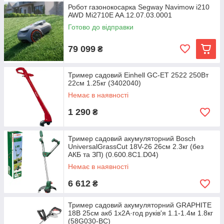
Робот газонокосарка Segway Navimow i210
AWD Mi2710E AA.12.07.03.0001
Готово до відправки
79 099
₴
Тример садовий Einhell GC-ET 2522 250Вт
22см 1.25кг (3402040)
Немає в наявності
1 290
₴
Тример садовий акумуляторний Bosch
UniversalGrassCut 18V-26 26см 2.3кг (без
АКБ та ЗП) (0.600.8C1.D04)
Немає в наявності
6 612
₴
Тример садовий акумуляторний GRAPHITE
18В 25см акб 1х2А·год руків'я 1.1-1.4м 1.8кг
(58G030-BC)