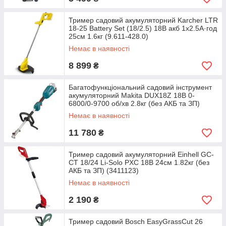
Тример садовий акумуляторний Karcher LTR
18-25 Battery Set (18/2.5) 18В акб 1х2.5А·год
25см 1.6кг (9.611-428.0)
Немає в наявності
8 899
₴
Багатофункціональний садовий інструмент
акумуляторний Makita DUX18Z 18В 0-
6800/0-9700 об/хв 2.8кг (без АКБ та ЗП)
Немає в наявності
11 780
₴
Тример садовий акумуляторний Einhell GC-
CT 18/24 Li-Solo PXC 18В 24см 1.82кг (без
АКБ та ЗП) (3411123)
Немає в наявності
2 190
₴
Тример садовий Bosch EasyGrassCut 26