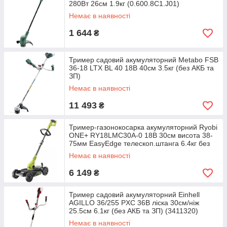
280Вт 26см 1.9кг (0.600.8C1.J01)
Немає в наявності
1 644
₴
Тример садовий акумуляторний Metabo FSB
36-18 LTX BL 40 18В 40см 3.5кг (без АКБ та
ЗП)
Немає в наявності
11 493
₴
Тример-газонокосарка акумуляторний Ryobi
ONE+ RY18LMC30A-0 18В 30см висота 38-
75мм EasyEdge телескоп.штанга 6.4кг без
АКБ та ЗП
Немає в наявності
6 149
₴
Тример садовий акумуляторний Einhell
AGILLO 36/255 PXC 36В ліска 30см/ніж
25.5см 6.1кг (без АКБ та ЗП) (3411320)
Немає в наявності