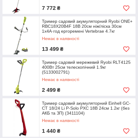
7 772
₴
Тример садовий акумуляторний Ryobi ONE+
RBC18X20B4F 18В 20см ніж/ліска 30см
1х4А·год ергоремені Vertebrae 4.7кг
(5133003713)
Немає в наявності
13 499
₴
Тример садовий мережевий Ryobi RLT4125
400Вт 25см телескопічний 1.9кг
(5133002791)
Немає в наявності
2 499
₴
Тример садовий акумуляторний Einhell GC-
CT 18/24 Li P-Solo PXC 18В 24см 1.2кг (без
АКБ та ЗП) (3411104)
Немає в наявності
1 440
₴