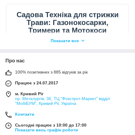
Садова Техніка для стрижки
Трави: Газонокосарки,
Тримери та Мотокоси
Показати все
Густий, рівний і доглянутий газон — це гордість
будь-якого власника заміського будинку або
дачної ділянки. Категорія техніки для косіння
Про нас
трави пропонує ефективні рішення як для
100% позитивних з 885 відгуків за рік
регулярного делікатного догляду за м'якою
лужею, так і для розчищення запущених
Працює з 24.07.2017
територій від густих зарослів, жорстких бур'янів і
м. Кривий Ріг
молодого чагарнику. Щоб підтримувати лад на
пр. Металургів, 36, ТЦ "Фокстрот-Маркет" відділ
"МобіБУМ", Кривий Ріг, Україна
ділянці та не витрачати на це всі вихідні,
Контакти
важливо правильно скомбінувати техніку:
колісна косарка ідеальна для створення рівного
Сьогодні працює з 10:00 до 17:00
Показати весь графік роботи
килима на відкритих площах, тоді як ручна коса