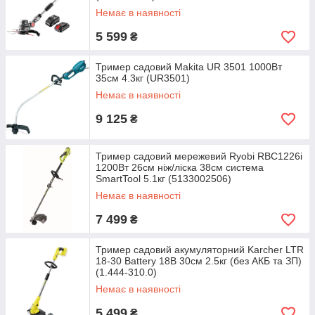
Немає в наявності
5 599
₴
Тример садовий Makita UR 3501 1000Вт
35см 4.3кг (UR3501)
Немає в наявності
9 125
₴
Тример садовий мережевий Ryobi RBC1226i
1200Вт 26см ніж/ліска 38см система
SmartTool 5.1кг (5133002506)
Немає в наявності
7 499
₴
Тример садовий акумуляторний Karcher LTR
18-30 Battery 18В 30см 2.5кг (без АКБ та ЗП)
(1.444-310.0)
Немає в наявності
5 499
₴