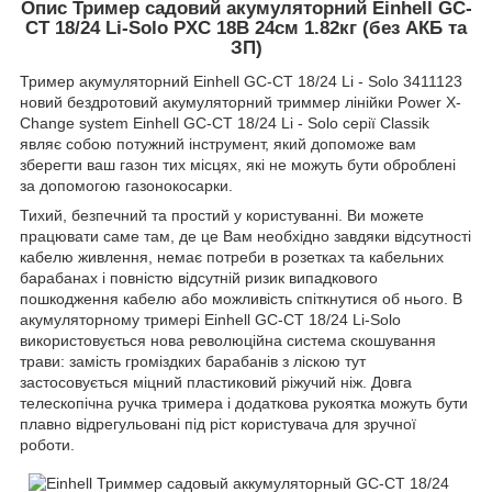
Опис Тример садовий акумуляторний Einhell GC-
CT 18/24 Li-Solo PXC 18В 24см 1.82кг (без АКБ та
ЗП)
Тример акумуляторний Einhell GC-CT 18/24 Li - Solo 3411123
новий бездротовий акумуляторний триммер лінійки Power X-
Change system Einhell GC-CT 18/24 Li - Solo серії Classik
являє собою потужний інструмент, який допоможе вам
зберегти ваш газон тих місцях, які не можуть бути оброблені
за допомогою газонокосарки.
Тихий, безпечний та простий у користуванні. Ви можете
працювати саме там, де це Вам необхідно завдяки відсутності
кабелю живлення, немає потреби в розетках та кабельних
барабанах і повністю відсутній ризик випадкового
пошкодження кабелю або можливість спіткнутися об нього. В
акумуляторному тримері Einhell GC-CT 18/24 Li-Solo
використовується нова революційна система скошування
трави: замість громіздких барабанів з ліскою тут
застосовується міцний пластиковий ріжучий ніж. Довга
телескопічна ручка тримера і додаткова рукоятка можуть бути
плавно відрегульовані під ріст користувача для зручної
роботи.