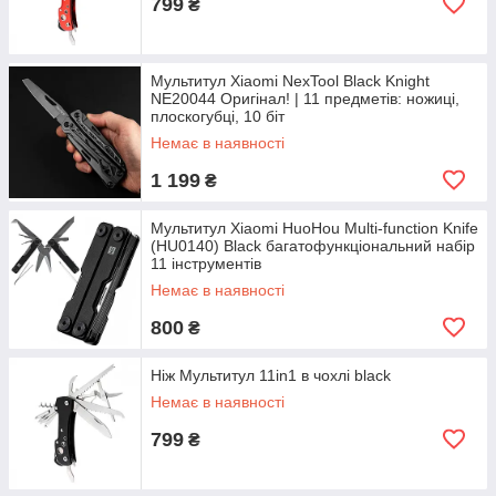
799
₴
Мультитул Xiaomi NexTool Black Knight
NE20044 Оригінал! | 11 предметів: ножиці,
плоскогубці, 10 біт
Немає в наявності
1 199
₴
Мультитул Xiaomi HuoHou Multi-function Knife
(HU0140) Black багатофункціональний набір
11 інструментів
Немає в наявності
800
₴
Ніж Мультитул 11in1 в чохлі black
Немає в наявності
799
₴