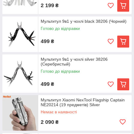
2 199
₴
Мультитул 9в1 у чохлі black 38206 (Чорний)
Готово до відправки
499
₴
Мультитул 9в1 у чохлі silver 38206
(Серебристый)
Готово до відправки
499
₴
Мультитул Xiaomi NexTool Flagship Captain
NE20214 (19 предметів) Silver
Немає в наявності
2 090
₴