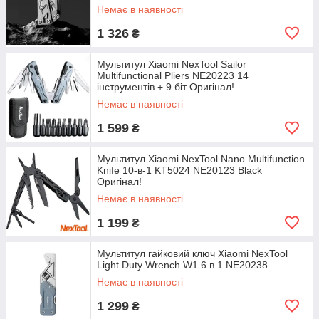
Немає в наявності
1 326
₴
Мультитул Xiaomi NexTool Sailor
Multifunctional Pliers NE20223 14
інструментів + 9 біт Оригінал!
Немає в наявності
1 599
₴
Мультитул Xiaomi NexTool Nano Multifunction
Knife 10-в-1 KT5024 NE20123 Black
Оригінал!
Немає в наявності
1 199
₴
Мультитул гайковий ключ Xiaomi NexTool
Light Duty Wrench W1 6 в 1 NE20238
Немає в наявності
1 299
₴