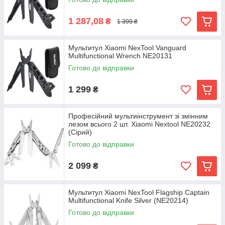
1 287,08
₴
1 399 ₴
Мультитул Xiaomi NexTool Vanguard
Multifunctional Wrench NE20131
Готово до відправки
1 299
₴
Професійний мультиінструмент зі змінним
лезом всього 2 шт. Xiaomi Nextool NE20232
(Сірий)
Готово до відправки
2 099
₴
Мультитул Xiaomi NexTool Flagship Сaptain
Multifunctional Knife Silver (NE20214)
Готово до відправки