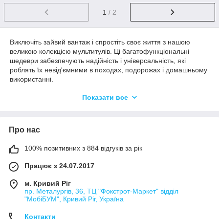
1
/ 2
Виключіть зайвий вантаж і спростіть своє життя з нашою
великою колекцією мультитулів. Ці багатофункціональні
шедеври забезпечують надійність і універсальність, які
роблять їх невід'ємними в походах, подорожах і домашньому
використанні.
Мультитул - це унікальний інструмент, який скорочує ваш
Показати все
набір інструментів до одного компактного, легкого і зручного
предмета. Кожен мультитул містить у собі безліч пристроїв -
від ножів і викруток до штопорів і пилок. Це справжній
Про нас
рятувальник в екстрених ситуаціях і незамінний помічник у
побуті.
100% позитивних з 884 відгуків за рік
Наші мультитули виготовлені з високоякісних матеріалів, що
забезпечують довговічність і міцність. Вони прості у
Працює з 24.07.2017
використанні і легко керовані, що робить їх придатними для
людей різного віку і рівнів досвіду.
м. Кривий Ріг
пр. Металургів, 36, ТЦ "Фокстрот-Маркет" відділ
Ми пропонуємо широкий асортимент мультитулів, які
"МобіБУМ", Кривий Ріг, Україна
підходять для різних цілей і потреб. Від простих наборів
інструментів до спеціалізованих моделей з просунутими
Контакти