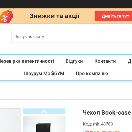
Перевірка автентичності
Відгуки
Контакти
Д
Шоурум МобіБУМ
Про компанію
Чехол Book-case 
Код:
mb-43780