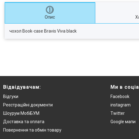
Опис
Х
чохол Book-case Bravis Viva black
Відвідувачам:
Ми в соці
Відгуки
Facebook
Реєстраційні документи
instagram
Шоурум МобіБУМ
Twitter
Доставка та оплата
Google мапи
Повернення та обмін товару