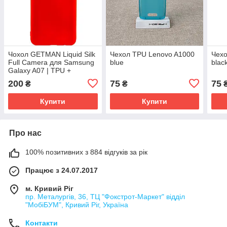
Чохол GETMAN Liquid Silk
Чехол TPU Lenovo A1000
Чехо
Full Camera для Samsung
blue
blac
Galaxy A07 | TPU +
Мікрофібра Червоний /
200
75
75
₴
₴
Dark Red
Купити
Купити
Про нас
100% позитивних з 884 відгуків за рік
Працює з 24.07.2017
м. Кривий Ріг
пр. Металургів, 36, ТЦ "Фокстрот-Маркет" відділ
"МобіБУМ", Кривий Ріг, Україна
Контакти