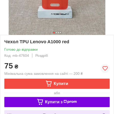
Чехол TPU Lenovo A1000 red
Готово до відправки
Код: mb-47604
Роздріб
75
₴
Мінімальна сума замовлення на сайті — 200 ₴
Купити
або
Купити з