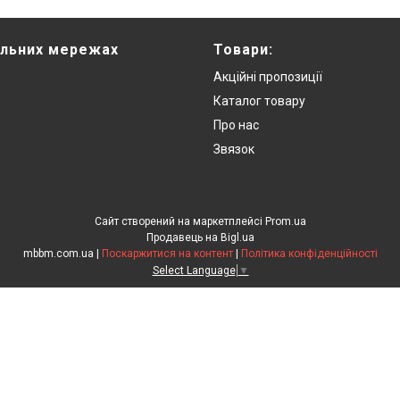
альних мережах
Товари:
Акційні пропозиції
Каталог товару
Про нас
Звязок
Сайт створений на маркетплейсі
Prom.ua
Продавець на Bigl.ua
mbbm.com.ua |
Поскаржитися на контент
|
Політика конфіденційності
Select Language
▼