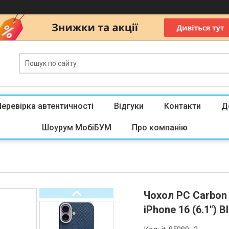
Перевірка автентичності
Відгуки
Контакти
Д
Шоурум МобіБУМ
Про компанію
Чохол PC Carbon 
iPhone 16 (6.1") B