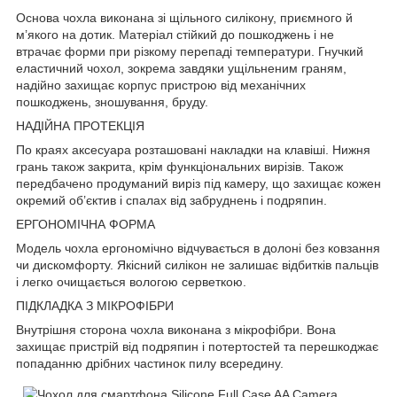
Основа чохла виконана зі щільного силікону, приємного й
м’якого на дотик. Матеріал стійкий до пошкоджень і не
втрачає форми при різкому перепаді температури. Гнучкий
еластичний чохол, зокрема завдяки ущільненим граням,
надійно захищає корпус пристрою від механічних
пошкоджень, зношування, бруду.
НАДІЙНА ПРОТЕКЦІЯ
По краях аксесуара розташовані накладки на клавіші. Нижня
грань також закрита, крім функціональних вирізів. Також
передбачено продуманий виріз під камеру, що захищає кожен
окремий об’єктив і спалах від забруднень і подряпин.
ЕРГОНОМІЧНА ФОРМА
Модель чохла ергономічно відчувається в долоні без ковзання
чи дискомфорту. Якісний силікон не залишає відбитків пальців
і легко очищається вологою серветкою.
ПІДКЛАДКА З МІКРОФІБРИ
Внутрішня сторона чохла виконана з мікрофібри. Вона
захищає пристрій від подряпин і потертостей та перешкоджає
попаданню дрібних частинок пилу всередину.