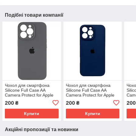
Подібні товари компанії
Чохол для смартфона
Чохол для смартфона
Чох
Silicone Full Case AA
Silicone Full Case AA
Sili
Camera Protect for Apple
Camera Protect for Apple
Came
iPhone 14 Pro Max 12,Dark
iPhone 16 Pro 7,Dark Blue
iPho
200
200
200
₴
₴
Grey (FullAAi14PM-12)
(FullAAi16P-7) Темно-
Whit
Сірий
синій
Купити
Купити
Акційні пропозиції та новинки