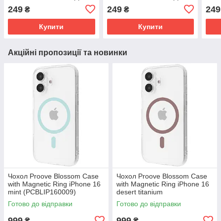
iPhone 15 Pro 5,Lavender
iPhone 13 Pro 5,Lavender
iPho
249
249
249
₴
₴
Grey (MagCOViP15P-5)
Grey (MagCOViP13P-5)
5,La
(Ma
Купити
Купити
Акційні пропозиції та новинки
Чохол Proove Blossom Case
Чохол Proove Blossom Case
with Magnetic Ring iPhone 16
with Magnetic Ring iPhone 16
mint (PCBLIP160009)
desert titanium
(PCBLIP160033)
Готово до відправки
Готово до відправки
999
999
₴
₴