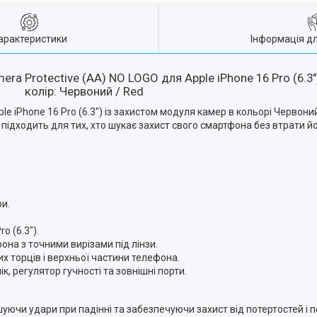
арактеристики
Інформація д
mera Protective (AA) NO LOGO для Apple iPhone 16 Pro (6.3"
колір: Червоний / Red
le iPhone 16 Pro (6.3") із захистом модуля камер в кольорі Червоний
 підходить для тих, хто шукає захист свого смартфона без втрати й
ри.
o (6.3").
на з точними вирізами під лінзи.
них торців і верхньої частини телефона.
ік, регулятор гучності та зовнішні порти.
шуючи удари при падінні та забезпечуючи захист від потертостей і 