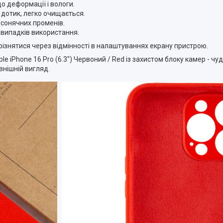
до деформації і вологи.
а дотик, легко очищається.
і сонячних променів.
х випадків використання.
різнятися через відмінності в налаштуваннях екрану пристрою.
le iPhone 16 Pro (6.3") Червоний / Red із захистом блоку камер - чуд
внішній вигляд.