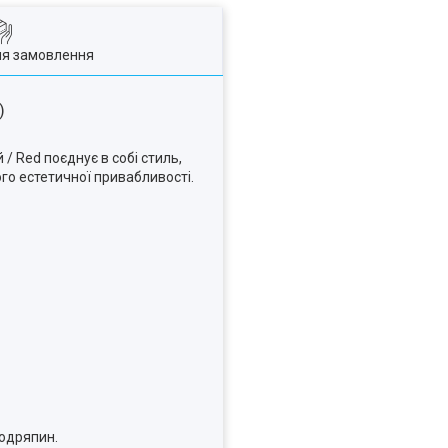
ля замовлення
)
 / Red поєднує в собі стиль,
ого естетичної привабливості.
подряпин.