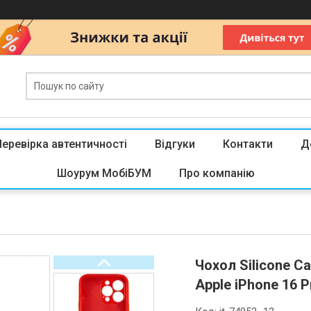
Перевірка автентичності
Відгуки
Контакти
Д
Шоурум МобіБУМ
Про компанію
Чохол Silicone C
Apple iPhone 16 P