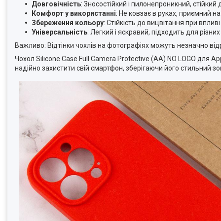
Довговічність
: Зносостійкий і пилонепроникний, стійкий 
Комфорт у використанні
: Не ковзає в руках, приємний н
Збереження кольору
: Стійкість до вицвітання при вплив
Універсальність
: Легкий і яскравий, підходить для різни
Важливо: Відтінки чохлів на фотографіях можуть незначно від
Чохол Silicone Case Full Camera Protective (AA) NO LOGO для App
надійно захистити свій смартфон, зберігаючи його стильний зо