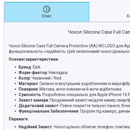
Опис
Х
Чохол Silicone Case Full Ca
Чохол Silicone Case Full Camera Protective (AA) NO LOGO для App
функціональність і надійність. Цей силіконовий чохол ідеально
Основні характеристики:
Бренд
: Epik.
Форм-фактор
: Накладка.
Колір
: Червоний / Red.
Матеріал
: Силікон із внутрішнім оздобленням із мікрофіб
Поверхня
: Матова, анти-ковзаюча й анти-відбиткова.
Сумісність
: Розроблено спеціально для Apple iPhone 16 Pr
Захист камери
: Продуманий захист модуля камер смартфо
Додатковий захист
: Повне покриття тильної панелі, біч
Функціональне Забезпечення
: Прорізи під камеру, динам
Переваги:
Надійний Захист
: Чохол щільно облягає телефон, пом'як