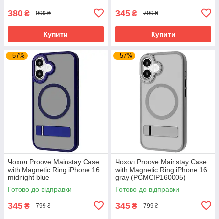
380
345
₴
₴
999 ₴
799 ₴
Купити
Купити
–57%
–57%
Чохол Proove Mainstay Case
Чохол Proove Mainstay Case
with Magnetic Ring iPhone 16
with Magnetic Ring iPhone 16
midnight blue
gray (PCMCIP160005)
(PCMCIP160008)
Готово до відправки
Готово до відправки
345
345
₴
₴
799 ₴
799 ₴