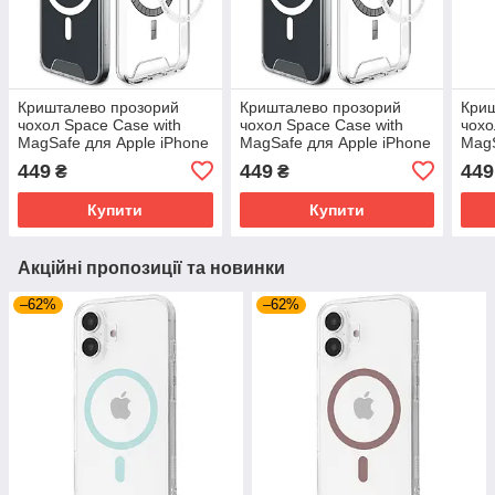
Кришталево прозорий
Кришталево прозорий
Криш
чохол Space Case with
чохол Space Case with
чохо
MagSafe для Apple iPhone
MagSafe для Apple iPhone
MagS
15 (6.1") | TPU+PC
15 Plus (6.7") | TPU+PC
15 P
449
449
449
₴
₴
Прозорий
Прозорий
Про
Купити
Купити
Акційні пропозиції та новинки
–62%
–62%