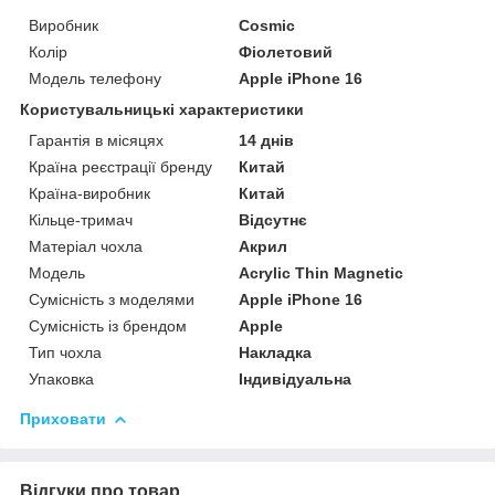
Виробник
Cosmic
Колір
Фіолетовий
Модель телефону
Apple iPhone 16
Користувальницькі характеристики
Гарантія в місяцях
14 днів
Країна реєстрації бренду
Китай
Країна-виробник
Китай
Кільце-тримач
Відсутнє
Матеріал чохла
Акрил
Мoдель
Acrylic Thin Magnetic
Сумісність з моделями
Apple iPhone 16
Сумісність із брендом
Apple
Тип чохла
Накладка
Упаковка
Індивідуальна
Приховати
Відгуки про товар