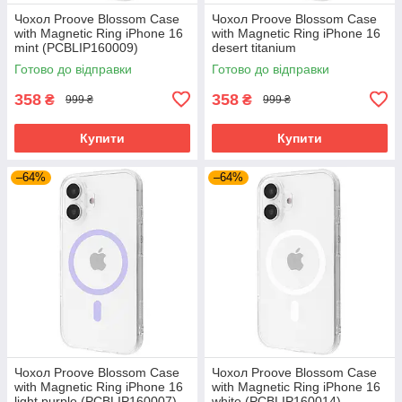
Чохол Proove Blossom Case
Чохол Proove Blossom Case
with Magnetic Ring iPhone 16
with Magnetic Ring iPhone 16
mint (PCBLIP160009)
desert titanium
(PCBLIP160033)
Готово до відправки
Готово до відправки
358
358
₴
₴
999 ₴
999 ₴
Купити
Купити
–64%
–64%
Чохол Proove Blossom Case
Чохол Proove Blossom Case
with Magnetic Ring iPhone 16
with Magnetic Ring iPhone 16
light purple (PCBLIP160007)
white (PCBLIP160014)