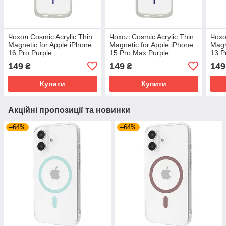
Чохол Cosmic Acrylic Thin
Чохол Cosmic Acrylic Thin
Чохо
Magnetic for Apple iPhone
Magnetic for Apple iPhone
Magn
16 Pro Purple
15 Pro Max Purple
13 P
(AcColMagi16pPurple)
(AcColMagi15pmPurple)
(AcC
149
149
149
₴
₴
Фіолетовий
Фіолетовий
Фіол
Купити
Купити
Акційні пропозиції та новинки
–64%
–64%