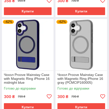
358
300
₴
₴
999 ₴
799 ₴
Купити
Купити
–62%
–62%
Чохол Proove Mainstay Case
Чохол Proove Mainstay Case
with Magnetic Ring iPhone 16
with Magnetic Ring iPhone 16
midnight blue
gray (PCMCIP160005)
(PCMCIP160008)
Готово до відправки
Готово до відправки
300
300
₴
₴
799 ₴
799 ₴
Купити
Купити