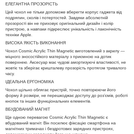
ЕЛЕГАНТНА ПРОЗОРІСТЬ
Цей чохол не тільки допоможе вберегти корпус гаджета від
подряпин, сколів і потертостей. Завдяки абсолютній
прозорості він не приховує оригінальний дизайн і колір
пристрою, а навпаки підкреслює унікальність і лаконічність
техніки Apple.
ВИСОКА ЯКІСТЬ ВИКОНАННЯ
Чохол Cosmic Acrylic Thin Magnetic виготовлений з акрилу —
міцного зносостійкого матеріалу з приємною на дотик
поверхнею. Аксесуар має чудові амортизуючі властивості, не
жовтіє та зберігає кришталеву прозорість протягом тривалого
часу.
ІДЕАЛЬНА ЕРГОНОМІКА
Чохол щільно облягає пристрій, точно повторюючи його
форму й розміри, не перешкоджає доступу до роз’ємів, роботі
кнопок та інших функціональних елементів.
ВБУДОВАНИЙ МАГНІТ
Ще одною перевагою Cosmic Acrylic Thin Magnetic є
вбудований магніт. Він посилює фіксацію смартфона на
магнітних тримачах і бездротових зарядних пристроях,