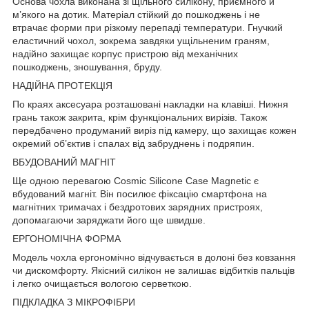
Основа чохла виконана зі щільного силікону, приємного й
м’якого на дотик. Матеріал стійкий до пошкоджень і не
втрачає форми при різкому перепаді температури. Гнучкий
еластичний чохол, зокрема завдяки ущільненим граням,
надійно захищає корпус пристрою від механічних
пошкоджень, зношування, бруду.
НАДІЙНА ПРОТЕКЦІЯ
По краях аксесуара розташовані накладки на клавіші. Нижня
грань також закрита, крім функціональних вирізів. Також
передбачено продуманий виріз під камеру, що захищає кожен
окремий об’єктив і спалах від забруднень і подряпин.
ВБУДОВАНИЙ МАГНІТ
Ще одною перевагою Cosmic Silicone Case Magnetic є
вбудований магніт. Він посилює фіксацію смартфона на
магнітних тримачах і бездротових зарядних пристроях,
допомагаючи заряджати його ще швидше.
ЕРГОНОМІЧНА ФОРМА
Модель чохла ергономічно відчувається в долоні без ковзання
чи дискомфорту. Якісний силікон не залишає відбитків пальців
і легко очищається вологою серветкою.
ПІДКЛАДКА З МІКРОФІБРИ