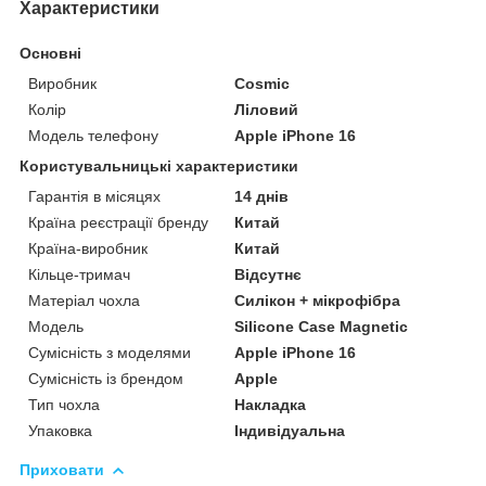
Характеристики
Основні
Виробник
Cosmic
Колір
Ліловий
Модель телефону
Apple iPhone 16
Користувальницькі характеристики
Гарантія в місяцях
14 днів
Країна реєстрації бренду
Китай
Країна-виробник
Китай
Кільце-тримач
Відсутнє
Матеріал чохла
Силікон + мікрофібра
Мoдель
Silicone Case Magnetic
Сумісність з моделями
Apple iPhone 16
Сумісність із брендом
Apple
Тип чохла
Накладка
Упаковка
Індивідуальна
Приховати