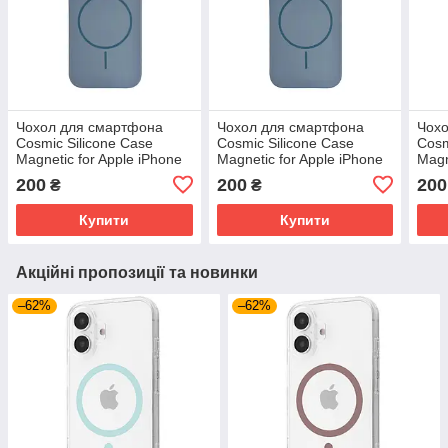
Чохол для смартфона
Чохол для смартфона
Чох
Cosmic Silicone Case
Cosmic Silicone Case
Cosm
Magnetic for Apple iPhone
Magnetic for Apple iPhone
Magn
13 Pro 5,Lilac (SilMag13P-
16 Pro Max 5,Lilac
14 P
200
200
200
₴
₴
5) Ліловий
(SilMag16PM-5) Ліловий
(Sil
Купити
Купити
Акційні пропозиції та новинки
–62%
–62%