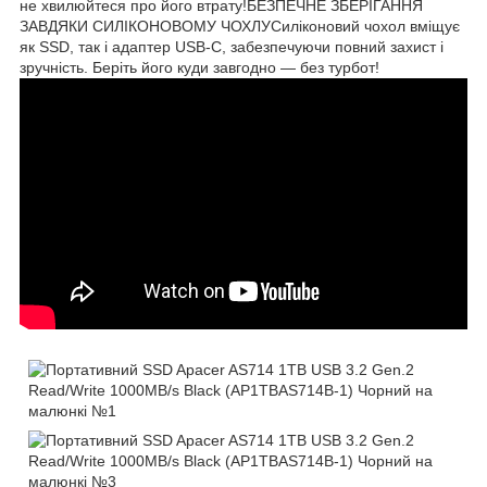
не хвилюйтеся про його втрату!БЕЗПЕЧНЕ ЗБЕРІГАННЯ
ЗАВДЯКИ СИЛІКОНОВОМУ ЧОХЛУСиліконовий чохол вміщує
як SSD, так і адаптер USB-C, забезпечуючи повний захист і
зручність. Беріть його куди завгодно — без турбот!