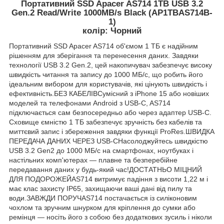
Портативний SSD Apacer AS714 1TB USB 3.2
Gen.2 Read/Write 1000MB/s Black (AP1TBAS714B-
1)
колір: Чорний
Портативний SSD Apacer AS714 об'ємом 1 ТБ є надійним
рішенням для зберігання та перенесення даних. Завдяки
технології USB 3.2 Gen.2, цей накопичувач забезпечує високу
швидкість читання та запису до 1000 МБ/с, що робить його
ідеальним вибором для користувачів, які цінують швидкість і
ефективність.БЕЗ КАБЕЛІВСумісний з iPhone 15 або новіших
моделей та телефонами Android з USB-C, AS714
підключається сам безпосередньо або через адаптер USB-C.
Сховище ємністю 1 ТБ забезпечує зручність без кабелів та
миттєвий запис і збереження завдяки функції ProRes.ШВИДКА
ПЕРЕДАЧА ДАНИХ ЧЕРЕЗ USB-CНасолоджуйтесь швидкістю
USB 3.2 Gen2 до 1000 МБ/с на смартфонах, ноутбуках і
настільних комп'ютерах — плавне та безперебійне
передавання даних у будь-який час!ДОСТАТНЬО МІЦНИЙ
ДЛЯ ПОДОРОЖЕЙAS714 витримує падіння з висоти 1,22 м і
має клас захисту IP65, захищаючи ваші дані від пилу та
води.ЗАВЖДИ ПОРУЧAS714 постачається із силіконовим
чохлом та зручним шнурком для кріплення до сумки або
ремінця — носіть його з собою без додаткових зусиль і ніколи