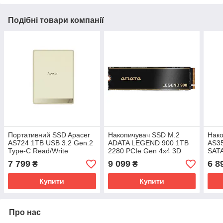
Подібні товари компанії
Портативний SSD Apacer
Накопичувач SSD M.2
Нако
AS724 1TB USB 3.2 Gen.2
ADATA LEGEND 900 1TB
AS35
Type-C Read/Write
2280 PCIe Gen 4x4 3D
SATA
500MB/s Cream
NAND Read/Write:
(AP
7 799
9 099
6 8
₴
₴
(AP1TBAS724C-1)
7000/4700 MB/sec (SLEG-
Кремовий
900-1TCS) Чорний
Купити
Купити
Про нас