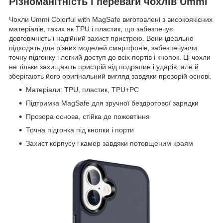
Різноманітність і переваги чохлів Ummi
Чохли Ummi Colorful with MagSafe виготовлені з високоякісних
матеріалів, таких як TPU і пластик, що забезпечує
довговічність і надійний захист пристрою. Вони ідеально
підходять для різних моделей смартфонів, забезпечуючи
точну підгонку і легкий доступ до всіх портів і кнопок. Ці чохли
не тільки захищають пристрій від подряпин і ударів, але й
зберігають його оригінальний вигляд завдяки прозорій основі.
Матеріали: TPU, пластик, TPU+PC
Підтримка MagSafe для зручної бездротової зарядки
Прозора основа, стійка до пожовтіння
Точна підгонка під кнопки і порти
Захист корпусу і камер завдяки потовщеним краям