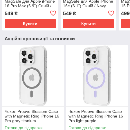
MagSafe для Apple iPhone
MagSafe для Apple iPhone
MagS
16 Pro Max (6.9") Синій /
16e (6.1") Синій / Navy
15 P
Navy Blue
Blue
Navy
549
549
499
₴
₴
Купити
Купити
Акційні пропозиції та новинки
Чохол Proove Blossom Case
Чохол Proove Blossom Case
with Magnetic Ring iPhone 16
with Magnetic Ring iPhone 16
Pro gray titanium
Pro light purple
(PCBLIP16P027)
(PCBLIP16P007)
Готово до відправки
Готово до відправки