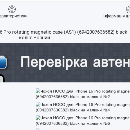
арактеристики
Інформація д
 Pro rotating magnetic case (AS1) (6942007636582) black
колір: Чорний