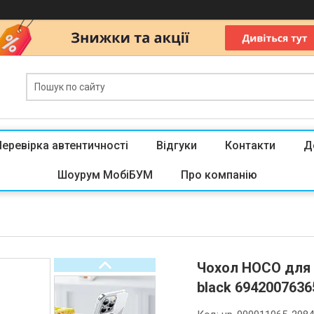
Перевірка автентичності
Відгуки
Контакти
Д
Шоурум МобіБУМ
Про компанію
Чохол HOCO для i
black 6942007636