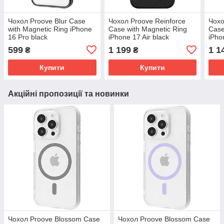
Чохол Proove Blur Case
Чохол Proove Reinforce
Чохо
with Magnetic Ring iPhone
Case with Magnetic Ring
Case
16 Pro black
iPhone 17 Air black
iPho
(PCBCIP16P002)
(PCREIP17AR02)
(PC
599
1 199
1 1
₴
₴
Купити
Купити
Акційні пропозиції та новинки
Чохол Proove Blossom Case
Чохол Proove Blossom Case