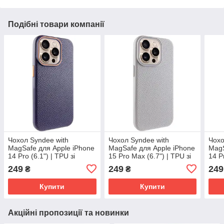
Подібні товари компанії
Чохол Syndee with
Чохол Syndee with
Чохо
MagSafe для Apple iPhone
MagSafe для Apple iPhone
MagS
14 Pro (6.1") | TPU зі
15 Pro Max (6.7") | TPU зі
14 P
стилізацією під шкіру Gem
стилізацією під шкіру
стил
249
249
249
₴
₴
Blue
Titanium Gray
Blue
Купити
Купити
Акційні пропозиції та новинки