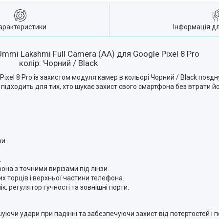
арактеристики
Інформація д
Ummi Lakshmi Full Camera (AA) для Google Pixel 8 Pro
колір: Чорний / Black
ixel 8 Pro із захистом модуля камер в кольорі Чорний / Black поєдну
 підходить для тих, хто шукає захист свого смартфона без втрати й
ри.
.
на з точними вирізами під лінзи.
них торців і верхньої частини телефона.
ік, регулятор гучності та зовнішні порти.
шуючи удари при падінні та забезпечуючи захист від потертостей і 