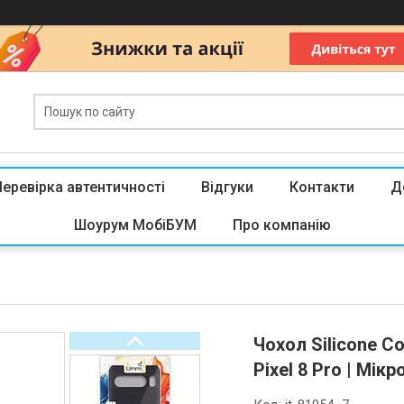
Перевірка автентичності
Відгуки
Контакти
Д
Шоурум МобіБУМ
Про компанію
Чохол Silicone C
Pixel 8 Pro | Мік