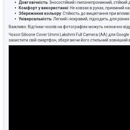
Довговічність
: Зносостійкий і пилонепроникний, стійкий 
Комфорт у використанні
: Не ковзає в руках, приємний н
Збереження кольору
: Стійкість до вицвітання при вплив
Універсальність
: Легкий і яскравий, підходить для різни
Важливо: Відтінки чохлів на фотографіях можуть незначно від
Чохол Silicone Cover Ummi Lakshmi Full Camera (AA) для Google P
захистити свій смартфон, зберігаючи його стильний зовнішній 