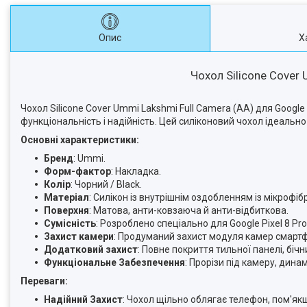
Опис
Х
Чохол Silicone Cover 
Чохол Silicone Cover Ummi Lakshmi Full Camera (AA) для Google P
функціональність і надійність. Цей силіконовий чохол ідеально
Основні характеристики:
Бренд
: Ummi.
Форм-фактор
: Накладка.
Колір
: Чорний / Black.
Матеріал
: Силікон із внутрішнім оздобленням із мікрофіб
Поверхня
: Матова, анти-ковзаюча й анти-відбиткова.
Сумісність
: Розроблено спеціально для Google Pixel 8 Pro
Захист камери
: Продуманий захист модуля камер смартфо
Додатковий захист
: Повне покриття тильної панелі, біч
Функціональне Забезпечення
: Прорізи під камеру, динам
Переваги:
Надійний Захист
: Чохол щільно облягає телефон, пом'як