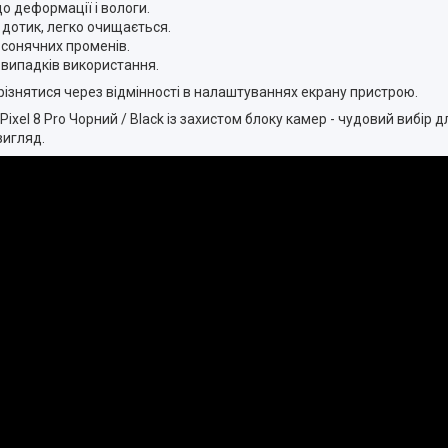
до деформації і вологи.
а дотик, легко очищається.
і сонячних променів.
х випадків використання.
різнятися через відмінності в налаштуваннях екрану пристрою.
ixel 8 Pro Чорний / Black із захистом блоку камер - чудовий вибір д
вигляд.