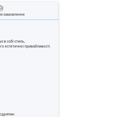
ля замовлення
є в собі стиль,
ого естетичної привабливості.
подряпин.