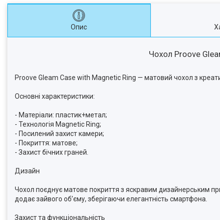
Опис
Х
Чохол Proove Gleam
Proove Gleam Case with Magnetic Ring — матовий чохол з креа
Основні характеристики:
- Матеріали: пластик+метал;
- Технологія Magnetic Ring;
- Посилений захист камери;
- Покриття: матове;
- Захист бічних граней.
Дизайн
Чохол поєднує матове покриття з яскравим дизайнерським прин
додає зайвого об’єму, зберігаючи елегантність смартфона.
Захист та функціональність