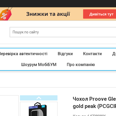
Перевірка автентичності
Відгуки
Контакти
Д
Шоурум МобіБУМ
Про компанію
Чохол Proove Gle
gold peak (PCGC