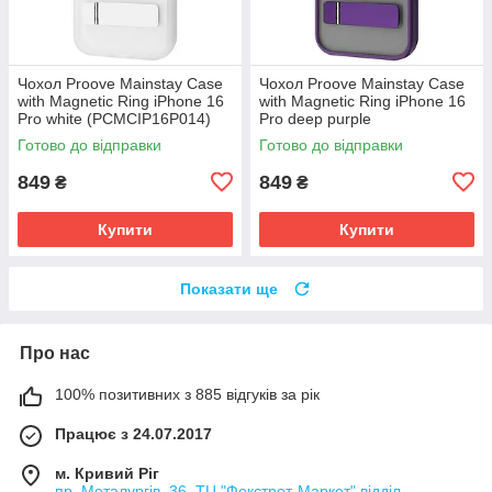
Чохол Proove Mainstay Case
Чохол Proove Mainstay Case
with Magnetic Ring iPhone 16
with Magnetic Ring iPhone 16
Pro white (PCMCIP16P014)
Pro deep purple
(PCMCIP16P004)
Готово до відправки
Готово до відправки
849
849
₴
₴
Купити
Купити
Показати ще
Про нас
100% позитивних з 885 відгуків за рік
Працює з 24.07.2017
м. Кривий Ріг
пр. Металургів, 36, ТЦ "Фокстрот-Маркет" відділ