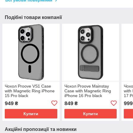
Подібні товари компанії
Чохол Proove VS1 Case
Чохол Proove Mainstay
Чохо
with Magnetic Ring iPhone
Case with Magnetic Ring
with
15 Pro black
iPhone 16 Pro black
17 P
(PCVSIP15P002)
(PCMCIP16P002)
PCV
949
849
999
₴
₴
Купити
Купити
Акційні пропозиції та новинки