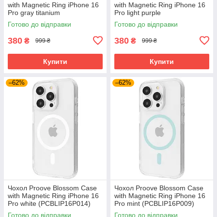
with Magnetic Ring iPhone 16
with Magnetic Ring iPhone 16
Pro gray titanium
Pro light purple
(PCBLIP16P027)
(PCBLIP16P007)
Готово до відправки
Готово до відправки
380
380
₴
₴
999 ₴
999 ₴
Купити
Купити
–62%
–62%
Чохол Proove Blossom Case
Чохол Proove Blossom Case
with Magnetic Ring iPhone 16
with Magnetic Ring iPhone 16
Pro white (PCBLIP16P014)
Pro mint (PCBLIP16P009)
Готово до відправки
Готово до відправки