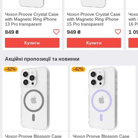
Чохол Proove Crystal Case
Чохол Proove Crystal Case
Чохо
with Magnetic Ring iPhone
with Magnetic Ring iPhone
with
13 Pro transparent
15 Pro transparent
16 P
(PCCCIP13P001)
(PCCCIP15P001)
(PC
849
949
1 0
₴
₴
Купити
Купити
Акційні пропозиції та новинки
–62%
–62%
Чохол Proove Blossom Case
Чохол Proove Blossom Case