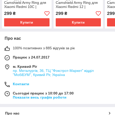
Camshield Army Ring для
Camshield Army Ring для
Cams
Xiaomi Redmi 10C |
Xiaomi Redmi 12 |
Xiao
Броньований з кільцем-
Броньований з кільцем-
4G/5
299
299
299
₴
₴
підставкою Чорний / Black
підставкою Чорний / Black
кіль
Чорн
Купити
Купити
Про нас
100% позитивних з 885 відгуків за рік
Працює з 24.07.2017
м. Кривий Ріг
пр. Металургів, 36, ТЦ "Фокстрот-Маркет" відділ
"МобіБУМ", Кривий Ріг, Україна
Контакти
Сьогодні працює з 10:00 до 17:00
Показати весь графік роботи
Про нас