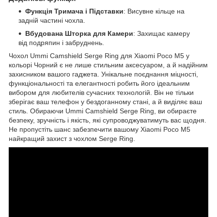
Функція Тримача і Підставки
: Висувне кільце на
задній частині чохла.
Вбудована Шторка для Камери
: Захищає камеру
від подряпин і забруднень.
Чохол Ummi Camshield Serge Ring для Xiaomi Poco M5 у
кольорі Чорний є не лише стильним аксесуаром, а й надійним
захисником вашого гаджета. Унікальне поєднання міцності,
функціональності та елегантності робить його ідеальним
вибором для любителів сучасних технологій. Він не тільки
зберігає ваш телефон у бездоганному стані, а й виділяє ваш
стиль. Обираючи Ummi Camshield Serge Ring, ви обираєте
безпеку, зручність і якість, які супроводжуватимуть вас щодня.
Не пропустіть шанс забезпечити вашому Xiaomi Poco M5
найкращий захист з чохлом Serge Ring.