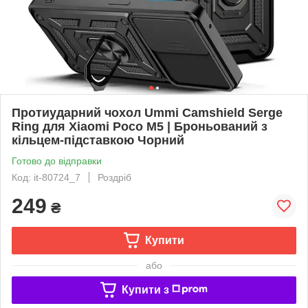
Протиударний чохол Ummi Camshield Serge
Ring для Xiaomi Poco M5 | Броньований з
кільцем-підставкою Чорний
Готово до відправки
Код: it-80724_7
Роздріб
249
₴
Купити
або
Купити з