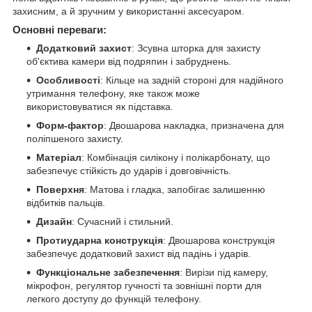
захисним, а й зручним у використанні аксесуаром.
Основні переваги:
Додатковий захист
: Зсувна шторка для захисту
об'єктива камери від подряпин і забруднень.
Особливості
: Кільце на задній стороні для надійного
утримання телефону, яке також може
використовуватися як підставка.
Форм-фактор
: Двошарова накладка, призначена для
поліпшеного захисту.
Матеріал
: Комбінація силікону і полікарбонату, що
забезпечує стійкість до ударів і довговічність.
Поверхня
: Матова і гладка, запобігає залишенню
відбитків пальців.
Дизайн
: Сучасний і стильний.
Протиударна конструкція
: Двошарова конструкція
забезпечує додатковий захист від падінь і ударів.
Функціональне забезпечення
: Вирізи під камеру,
мікрофон, регулятор гучності та зовнішні порти для
легкого доступу до функцій телефону.