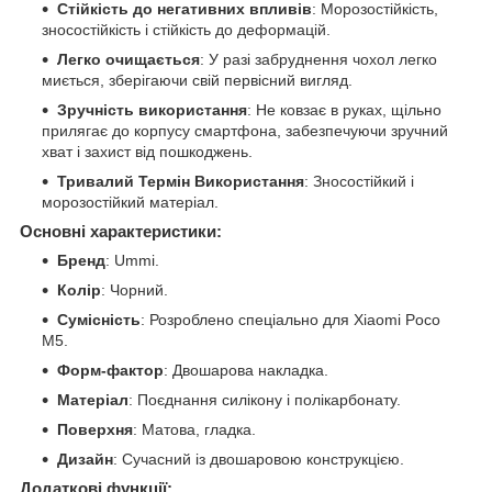
Стійкість до негативних впливів
: Морозостійкість,
зносостійкість і стійкість до деформацій.
Легко очищається
: У разі забруднення чохол легко
миється, зберігаючи свій первісний вигляд.
Зручність використання
: Не ковзає в руках, щільно
прилягає до корпусу смартфона, забезпечуючи зручний
хват і захист від пошкоджень.
Тривалий Термін Використання
: Зносостійкий і
морозостійкий матеріал.
Основні характеристики:
Бренд
: Ummi.
Колір
: Чорний.
Сумісність
: Розроблено спеціально для Xiaomi Poco
M5.
Форм-фактор
: Двошарова накладка.
Матеріал
: Поєднання силікону і полікарбонату.
Поверхня
: Матова, гладка.
Дизайн
: Сучасний із двошаровою конструкцією.
Додаткові функції: