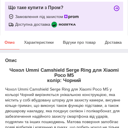
Що таке купити з Пром?
Замовлення під захистом
Доступна доставка
Опис
Характеристики
Відгуки про товар
Доставка
Опис
Чохол Ummi Camshield Serge Ring для Xiaomi
Poco M5
колір: Чорний
Чохол Ummi Camshield Serge Ring для Xiaomi Poco M5 у
кольорі Чорний вирізняється унікальною конструкцією, яка
містить у собі вбудовану шторку для захисту камери, висувне
кільце-тримач, що виконує також функцію підставки, а також
двошарову накладку, яка поєднує силікон і полікарбонат, для
забезпечення надійного захисту смартфона від ударів,
подряпин та інших пошкоджень. Матова поверхня запобігає
появі відбитків і ковзанню в руках, що робить чохол не тільки