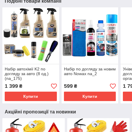
Подібні товари компанії
Набір автохімії K2 по
Набір по догляду за новим
Унів
догляду за авто (8 од.)
авто Nowax na_2
догл
(na_175)
орга
na_
1 399
599
1 7
₴
₴
Купити
Купити
Акційні пропозиції та новинки