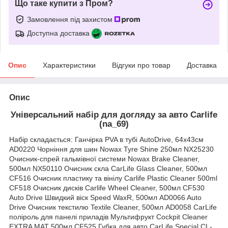
Що таке купити з Пром?
Замовлення під захистом
Доступна доставка
Опис
Характеристики
Відгуки про товар
Доставка
Опис
Універсальний набір для догляду за авто Carlife
(na_69)
Набір складається: Ганчірка PVA в тубі AutoDrive, 64x43см
AD0220 Чорніння для шин Nowax Tyre Shine 250мл NX25230
Очисник-спрей гальмівної системи Nowax Brake Cleaner,
500мл NX50110 Очисник скла CarLife Glass Cleaner, 500мл
CF516 Очисник пластику та вінілу Carlife Plastic Cleaner 500ml
CF518 Очисник дисків Carlife Wheel Cleaner, 500мл CF530
Auto Drive Швидкий віск Speed WaxR, 500мл AD0066 Auto
Drive Очисник текстилю Textile Cleaner, 500мл AD0058 CarLife
поліроль для панелі приладів Мультифрукт Cockpit Cleaner
EXTRA MAT 500мл CF525 Губка для авто CarLife Special CL-