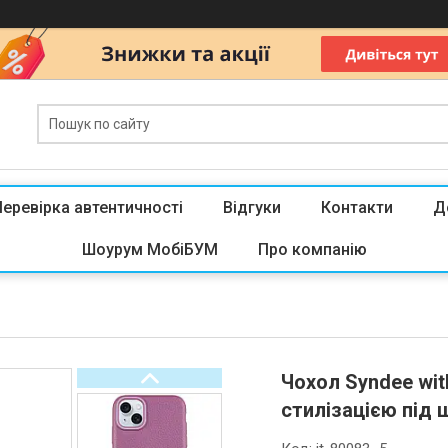
Перевірка автентичності
Відгуки
Контакти
Д
Шоурум МобіБУМ
Про компанію
Чохол Syndee with
стилізацією під 