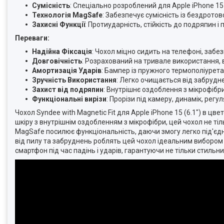
Сумісність
: Спеціально розроблений для Apple iPhone 15 (
Технологія MagSafe
: Забезпечує сумісність із бездрот
Захисні Функції
: Протиударність, стійкість до подряпин 
Переваги:
Надійна Фіксація
: Чохол міцно сидить на телефоні, забе
Довговічність
: Розрахований на тривале використання,
Амортизація Ударів
: Бампер із пружного термополіурета
Зручність Використання
: Легко очищається від забруднен
Захист від подряпин
: Внутрішнє оздоблення з мікрофібр
Функціональні вирізи
: Прорізи під камеру, динамік, регул
Чохол Syndee with Magnetic Fit для Apple iPhone 15 (6.1") в цве
шкіру з внутрішнім оздобленням з мікрофібри, цей чохол не тіл
MagSafe посилює функціональність, даючи змогу легко під'єднув
від пилу та забруднень роблять цей чохол ідеальним вибором 
смартфон під час падінь і ударів, гарантуючи не тільки стильни