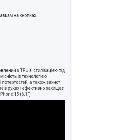
тавкам на кнопках.
овлений з TPU зі стилізацією під
існість із технологією
і потертостей, а також захист
є в руках і ефективно захищає
Phone 15 (6.1").