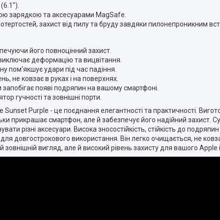
6.1").
овою зарядкою та аксесуарами MagSafe.
і потертостей, захист від пилу та бруду завдяки пилонепроникним вс
зпечуючи його повноцінний захист.
 виключає деформацію та вицвітання.
ну пом'якшує удари під час падіння.
ь, не ковзає в руках і на поверхнях.
и запобігає появі подряпин на вашому смартфоні.
ятор гучності та зовнішні порти.
те Sunset Purple - це поєднання елегантності та практичності. Вигот
ьки прикрашає смартфон, але й забезпечує його надійний захист. Сум
ати різні аксесуари. Висока зносостійкість, стійкість до подряпин 
для довгострокового використання. Він легко очищається, не ковза
й зовнішній вигляд, але й високий рівень захисту для вашого Apple i