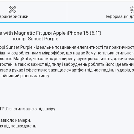
арактеристики
Інформація д
with Magnetic Fit для Apple iPhone 15 (6.1")
колір: Sunset Purple
льорі Sunset Purple - ідеальне поєднання елегантності та практичност
рішнім оздобленням з мікрофібри, що надає йому не тільки стильного
логією MagSafe, чохол має розширену функціональність, даючи змог
ертостей, а також захист від пилу і забруднень роблять його ідеаль
зає в руках і ефективно захищає смартфон під час падінь і ударів
 найвищий рівень захисту.
U) зі стилізацією під шкіру.
навколо камери.
інз від пошкоджень.