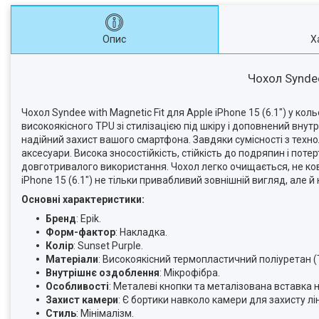
Опис
Х
Чохол Syndee 
Чохол Syndee with Magnetic Fit для Apple iPhone 15 (6.1") у ко
високоякісного TPU зі стилізацією під шкіру і доповнений внут
надійний захист вашого смартфона. Завдяки сумісності з техно
аксесуари. Висока зносостійкість, стійкість до подряпин і пот
довготривалого використання. Чохол легко очищається, не ков
iPhone 15 (6.1") не тільки привабливий зовнішній вигляд, але й
Основні характеристики:
Бренд
: Epik.
Форм-фактор
: Накладка.
Колір
: Sunset Purple.
Матеріали
: Високоякісний термопластичний поліуретан (TP
Внутрішнє оздоблення
: Мікрофібра.
Особливості
: Металеві кнопки та металізована вставка 
Захист камери
: Є бортики навколо камери для захисту л
Стиль
: Мінімалізм.