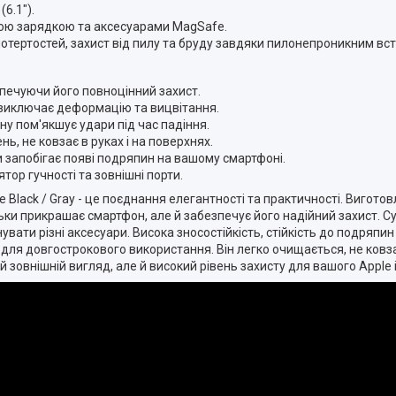
6.1").
овою зарядкою та аксесуарами MagSafe.
і потертостей, захист від пилу та бруду завдяки пилонепроникним вс
зпечуючи його повноцінний захист.
 виключає деформацію та вицвітання.
ну пом'якшує удари під час падіння.
ь, не ковзає в руках і на поверхнях.
и запобігає появі подряпин на вашому смартфоні.
ятор гучності та зовнішні порти.
те Black / Gray - це поєднання елегантності та практичності. Виготов
ьки прикрашає смартфон, але й забезпечує його надійний захист. Сум
ати різні аксесуари. Висока зносостійкість, стійкість до подряпин 
для довгострокового використання. Він легко очищається, не ковза
й зовнішній вигляд, але й високий рівень захисту для вашого Apple i