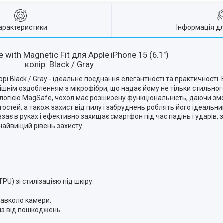
арактеристики
Інформація д
with Magnetic Fit для Apple iPhone 15 (6.1")
колір: Black / Gray
ьорі Black / Gray - ідеальне поєднання елегантності та практичності.
рішнім оздобленням з мікрофібри, що надає йому не тільки стильного
логією MagSafe, чохол має розширену функціональність, даючи змог
ертостей, а також захист від пилу і забруднень роблять його ідеаль
зає в руках і ефективно захищає смартфон під час падінь і ударів
 найвищий рівень захисту.
U) зі стилізацією під шкіру.
навколо камери.
інз від пошкоджень.