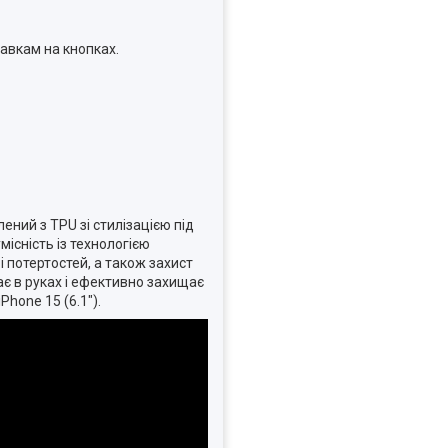
тавкам на кнопках.
лений з TPU зі стилізацією під
існість із технологією
і потертостей, а також захист
є в руках і ефективно захищає
Phone 15 (6.1").