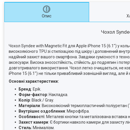
Опис
Х
Чохол Syndee 
Чохол Syndee with Magnetic Fit для Apple iPhone 15 (6.1") у кол
високоякісного TPU зі стилізацією під шкіру і доповнений внут
надійний захист вашого смартфона. Завдяки сумісності з техно
аксесуари. Висока зносостійкість, стійкість до подряпин і пот
довготривалого використання. Чохол легко очищається, не ков
iPhone 15 (6.1") не тільки привабливий зовнішній вигляд, але й
Основні характеристики:
Бренд
: Epik.
Форм-фактор
: Накладка.
Колір
: Black / Gray.
Матеріали
: Високоякісний термопластичний поліуретан (TP
Внутрішнє оздоблення
: Мікрофібра.
Особливості
: Металеві кнопки та металізована вставка 
Захист камери
: Є бортики навколо камери для захисту л
Стиль
: Мінімалізм.