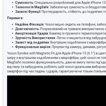
Сумісність
: Спеціально розроблений для Apple iPhone 15 (
Технологія MagSafe
: Забезпечує сумісність із бездрот
Захисні Функції
: Протиударність, стійкість до подряпин 
Переваги:
Надійна Фіксація
: Чохол міцно сидить на телефоні, забе
Довговічність
: Розрахований на тривале використання,
Амортизація Ударів
: Бампер із пружного термополіурета
Зручність Використання
: Легко очищається від забруднен
Захист від подряпин
: Внутрішнє оздоблення з мікрофібр
Функціональні вирізи
: Прорізи під камеру, динамік, регул
Чохол Syndee with Magnetic Fit для Apple iPhone 15 (6.1") в цве
шкіру з внутрішнім оздобленням з мікрофібри, цей чохол не тіл
MagSafe посилює функціональність, даючи змогу легко під'єднув
від пилу та забруднень роблять цей чохол ідеальним вибором 
смартфон під час падінь і ударів, гарантуючи не тільки стильни