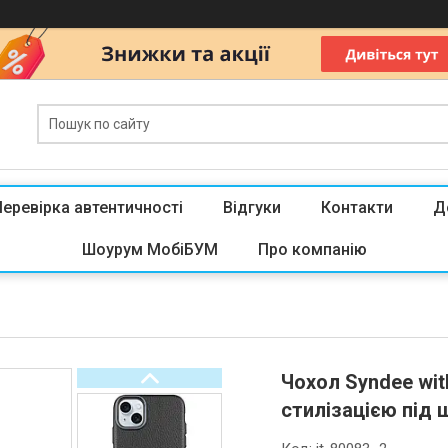
Перевірка автентичності
Відгуки
Контакти
Д
Шоурум МобіБУМ
Про компанію
Чохол Syndee with
стилізацією під ш