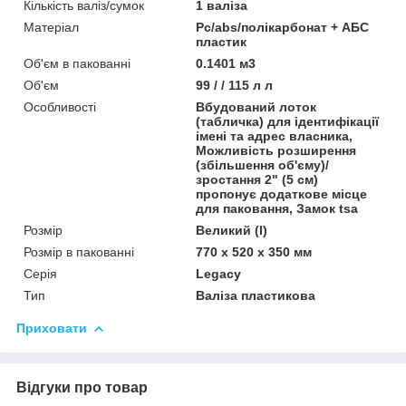
Кількість валіз/сумок
1 валіза
Матеріал
Pc/abs/полікарбонат + АБС
пластик
Об'єм в пакованні
0.1401 м3
Об'єм
99 / / 115 л л
Особливості
Вбудований лоток
(табличка) для ідентифікації
імені та адрес власника,
Можливість розширення
(збільшення об'єму)/
зростання 2" (5 см)
пропонує додаткове місце
для паковання, Замок tsa
Розмір
Великий (l)
Розмір в пакованні
770 х 520 х 350 мм
Серія
Legacy
Тип
Валіза пластикова
Приховати
Відгуки про товар