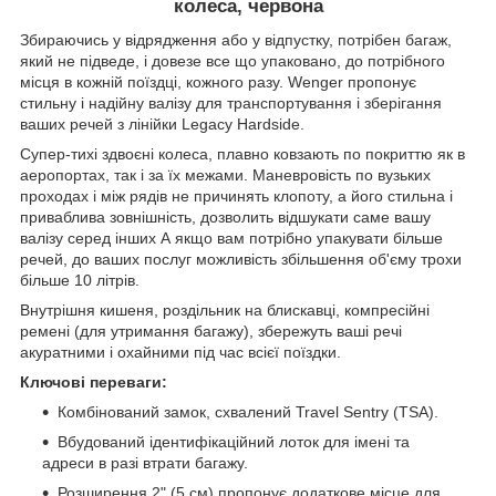
колеса, червона
Збираючись у відрядження або у відпустку, потрібен багаж,
який не підведе, і довезе все що упаковано, до потрібного
місця в кожній поїздці, кожного разу. Wenger пропонує
стильну і надійну валізу для транспортування і зберігання
ваших речей з лінійки Legacy Hardside.
Супер-тихі здвоєні колеса, плавно ковзають по покриттю як в
аеропортах, так і за їх межами. Маневровість по вузьких
проходах і між рядів не причинять клопоту, а його стильна і
приваблива зовнішність, дозволить відшукати саме вашу
валізу серед інших А якщо вам потрібно упакувати більше
речей, до ваших послуг можливість збільшення об'єму трохи
більше 10 літрів.
Внутрішня кишеня, роздільник на блискавці, компресійні
ремені (для утримання багажу), збережуть ваші речі
акуратними і охайними під час всієї поїздки.
Ключові переваги:
Комбінований замок, схвалений Travel Sentry (TSA).
Вбудований ідентифікаційний лоток для імені та
адреси в разі втрати багажу.
Розширення 2" (5 см) пропонує додаткове місце для