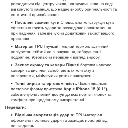
розходяться від центру чохла, нагадуючи кола на воді
від кинутого камінця, що надає виробу оригінальності та
естетичної привабливості.
Посилені захисні кути
Спеціальна конструкція кутів
ефективно гасить удари та розподіляє навантаження
при падіннях, забезпечуючи додатковий захист вашого
пристрою.
Матеріал TPU
Гнучкий і міцний термопластичний
поліуретан стійкий до зношування, забруднень і
подряпин, зберігаючи первісний вигляд виробу.
Захист екрану та камери
Підняті бортики навколо
камери та дисплея запобігають їх контакту з
поверхнями, мінімізуючи ризик пошкоджень.
Точні вирізи та ергономічність
Чохол ідеально
повторює форму пристрою
Apple iPhone 15 (6.1")
,
забезпечуючи легкий доступ до всіх портів і кнопок та
комфорт при щоденному використанні.
Переваги:
Відмінна амортизація ударів:
TPU-матеріал
ефективно поглинає удари та захищає пристрій від
пошкоджень.