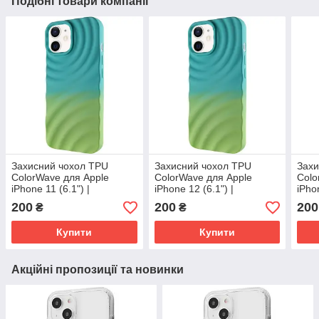
Подібні товари компанії
Захисний чохол TPU
Захисний чохол TPU
Захи
ColorWave для Apple
ColorWave для Apple
Colo
iPhone 11 (6.1") |
iPhone 12 (6.1") |
iPho
Кольорові хвилі Marine
Кольорові хвилі Marine
Коль
200
200
200
₴
₴
Green / Mint
Green / Mint
Gree
Купити
Купити
Акційні пропозиції та новинки