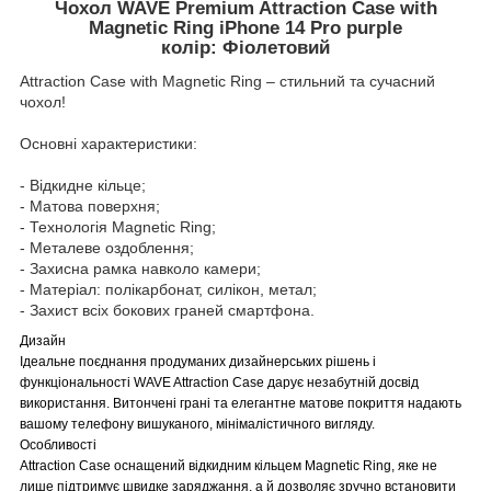
Чохол WAVE Premium Attraction Case with
Magnetic Ring iPhone 14 Pro purple
колір: Фіолетовий
Attraction Case with Magnetic Ring – стильний та сучасний
чохол!
Основні характеристики:
- Відкидне кільце;
- Матова поверхня;
- Технологія Magnetic Ring;
- Металеве оздоблення;
- Захисна рамка навколо камери;
- Матеріал: полікарбонат, силікон, метал;
- Захист всіх бокових граней смартфона.
Дизайн
Ідеальне поєднання продуманих дизайнерських рішень і
функціональності WAVE Attraction Case дарує незабутній досвід
використання. Витончені грані та елегантне матове покриття надають
вашому телефону вишуканого, мінімалістичного вигляду.
Особливості
Attraction Case оснащений відкидним кільцем Magnetic Ring, яке не
лише підтримує швидке заряджання, а й дозволяє зручно встановити