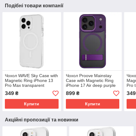
Подібні товари компанії
Чохол WAVE Sky Case with
Чохол Proove Mainstay
Чохо
Magnetic Ring iPhone 13
Case with Magnetic Ring
Magn
Pro Max transparent
iPhone 17 Air deep purple
Pro 
(57400)
PCMCIP17AR04
349
899
349
₴
₴
(Фіолетовий)
Купити
Купити
Акційні пропозиції та новинки