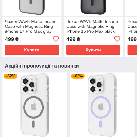
Чохол WAVE Matte Insane
Чохол WAVE Matte Insane
Чохо
Case with Magnetic Ring
Case with Magnetic Ring
Case
iPhone 17 Pro Max gray
iPhone 15 Pro Max black
iPho
(64346)
(50837) Чорний
(593
499
499
499
₴
₴
Купити
Купити
Акційні пропозиції та новинки
–62%
–62%