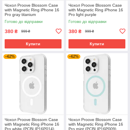
Чохол Proove Blossom Case
Чохол Proove Blossom Case
with Magnetic Ring iPhone 16
with Magnetic Ring iPhone 16
Pro gray titanium
Pro light purple
(PCBLIP16P027)
(PCBLIP16P007)
Готово до відправки
Готово до відправки
380
380
₴
₴
999 ₴
999 ₴
Купити
Купити
–62%
–62%
Чохол Proove Blossom Case
Чохол Proove Blossom Case
with Magnetic Ring iPhone 16
with Magnetic Ring iPhone 16
Pro white (PCBLIP16P014)
Pro mint (PCBLIP16P009)