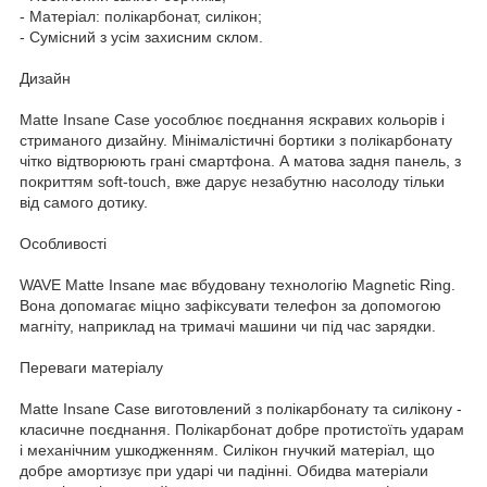
- Матеріал: полікарбонат, силікон;
- Сумісний з усім захисним склом.
Дизайн
Matte Insane Case уособлює поєднання яскравих кольорів і
стриманого дизайну. Мінімалістичні бортики з полікарбонату
чітко відтворюють грані смартфона. А матова задня панель, з
покриттям soft-touch, вже дарує незабутню насолоду тільки
від самого дотику.
Особливості
WAVE Matte Insane має вбудовану технологію Magnetic Ring.
Вона допомагає міцно зафіксувати телефон за допомогою
магніту, наприклад на тримачі машини чи під час зарядки.
Переваги матеріалу
Matte Insane Case виготовлений з полікарбонату та силікону -
класичне поєднання. Полікарбонат добре протистоїть ударам
і механічним ушкодженням. Силікон гнучкий матеріал, що
добре амортизує при ударі чи падінні. Обидва матеріали