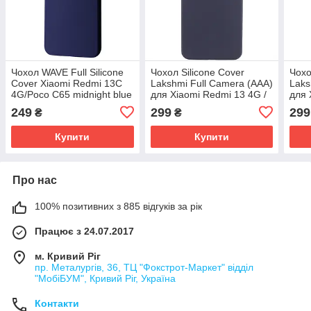
Чохол WAVE Full Silicone
Чохол Silicone Cover
Чохо
Cover Xiaomi Redmi 13C
Lakshmi Full Camera (AAA)
Laks
4G/Poco C65 midnight blue
для Xiaomi Redmi 13 4G /
для 
(55336)
Poco M6 4G | Мікрофібра
/ No
249
299
299
₴
₴
Темно-синій / Midnight
Темн
blue
blue
Купити
Купити
Про нас
100% позитивних з 885 відгуків за рік
Працює з 24.07.2017
м. Кривий Ріг
пр. Металургів, 36, ТЦ "Фокстрот-Маркет" відділ
"МобіБУМ", Кривий Ріг, Україна
Контакти