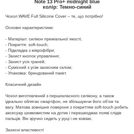
Note 13 Pro+ midnight blue
колір: Темно-синий
Чохол WAVE Full Silicone Cover – те, що потрібно!
Основні характеристики:
- Матеріал: силікон преміальної якості;
- Покриття: soft-touch;
- Підкладка з мікрофібри;
- Захист кнопок управління;
- Захист усіх граней;
- Сумісний з усім захисним склом;
- Упаковка: брендований пакет.
Класичний дизайн
Чохол виготовлений з першокласного силікону, а також
ідеально облягає смартфон, не збільшуючи його об’єм та
вагу. Матова зовнішня поверхня з покриттям soft-touch робить
аксесуар шовковистим на дотик і перешкоджає появі слідів
пальців. Він зручно сидить у руці і не ковзає.
Захисні властивості