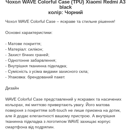
Чохол WAVE Colorful Case (TPU) Xiaomi Redmi A3
black
колір: Чорний
Чохол WAVE Colorful Case – яскраве та стильне рішення!
Основні характеристики:
- Матове покриття;
- Матеріал: силікон;
- Захист бічних граней;
- Однотонне забарвлення;
- Внутрішня тканинна підкладка;
- Сумісність з усіма видами захисного скла;
- Упаковка: брендований пакет.
Дизайн
WAVE Colorful Case представлений у яскравих та насичених
кольорах, які миттєво привертають увагу. Його матова
поверхня з покриттям soft-touch не лише приємна на дотик,
але й додає елегантності вашому пристрою. А внутрішня
тканинна підкладка з логотипом WAVE захищає корпус
смартфона від подряпин.