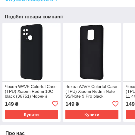
Подібні товари компанії
Чохол WAVE Colorful Case
Чохол WAVE Colorful Case
Чохо
(TPU) Xiaomi Redmi 10C
(TPU) Xiaomi Redmi Note
(TPU
black (36751) Чорний
9S/Note 9 Pro black
11 4
(28554)
blac
149
149
149
₴
₴
Купити
Купити
Про нас