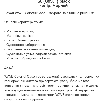
S8 (G950F) black
колір: Чорний
Чохол WAVE Colorful Case – яскраве та стильне рішення!
Основні характеристики:
- Матове покриття;
- Матеріал: силікон;
- Захист бічних граней;
- Однотонне забарвлення;
- Внутрішня тканинна підкладка;
- Сумісність з усіма видами захисного скла;
- Упаковка: брендований пакет.
Дизайн
WAVE Colorful Case представлений у яскравих та насичених
кольорах, які миттєво привертають увагу. Його матова
поверхня з покриттям soft-touch не лише приємна на дотик,
але й додає елегантності вашому пристрою. А внутрішня
тканинна підкладка з логотипом WAVE захищає корпус
смартфона від подряпин.