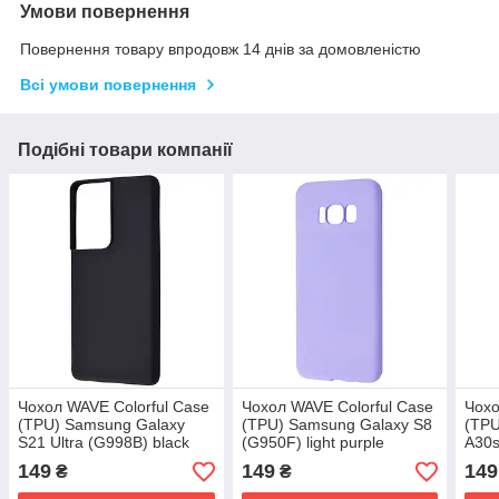
Умови повернення
Повернення товару впродовж 14 днів за домовленістю
Всі умови повернення
Подібні товари компанії
Чохол WAVE Colorful Case
Чохол WAVE Colorful Case
Чохо
(TPU) Samsung Galaxy
(TPU) Samsung Galaxy S8
(TPU
S21 Ultra (G998B) black
(G950F) light purple
A30s
(30922) Чорний
(29234) Бузковий
blac
149
149
149
₴
₴