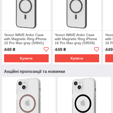
Чохол WAVE Ardor Case
Чохол WAVE Ardor Case
Чохо
with Magnetic Ring iPhone
with Magnetic Ring iPhone
with
15 Pro Max gray (50841)
16 Pro Max gray (59558)
16 P
(595
449
449
449
₴
₴
Купити
Купити
Акційні пропозиції та новинки