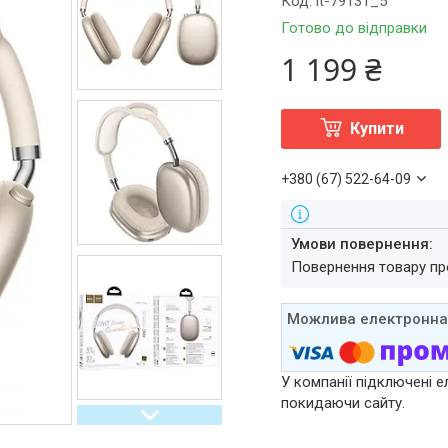
Код:
it-79131_5
Готово до відправки
1 199 ₴
Купити
+380 (67) 522-64-09
повернення товару п
У компанії підключені е
покидаючи сайту.