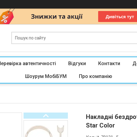
Перевірка автентичності
Відгуки
Контакти
Д
Шоурум МобіБУМ
Про компанію
Накладні бездро
Star Color