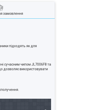
ля замовлення
шники підходять як для
ені сучасним чипом JL7006F8 та
, що дозволяє використовувати
сполучення.