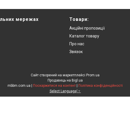
альних мережах
Товари:
Акційні пропозиції
Каталог товару
Про нас
Звязок
Сайт створений на маркетплейсі
Prom.ua
Продавець на Bigl.ua
mbbm.com.ua |
Поскаржитися на контент
|
Політика конфіденційності
Select Language
▼