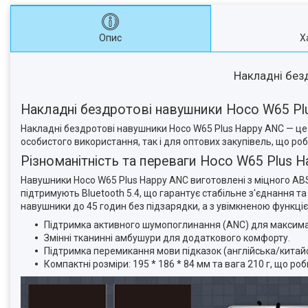
Опис
Х
Накладні без
Накладні бездротові навушники Hoco W65 Pl
Накладні бездротові навушники Hoco W65 Plus Happy ANC — це і
особистого використання, так і для оптових закупівель, що роб
Різноманітність та переваги Hoco W65 Plus 
Навушники Hoco W65 Plus Happy ANC виготовлені з міцного ABS
підтримують Bluetooth 5.4, що гарантує стабільне з'єднання т
навушники до 45 годин без підзарядки, а з увімкненою функці
Підтримка активного шумопоглинання (ANC) для максима
Змінні тканинні амбушури для додаткового комфорту.
Підтримка перемикання мови підказок (англійська/китайс
Компактні розміри: 195 * 186 * 84 мм та вага 210 г, що ро