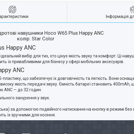
арактеристики
Інформація д
дротові навушники Hoco W65 Plus Happy ANC
колір: Star Color
us Happy ANC
деальний вибір для тих, хто цінує якість звуку та комфорт. Ці наву
ить їх привабливими для бізнесу у сфері мобільних аксесуарів.
Happy ANC
-пластику, що забезпечує їх довговічність та легкість. Вони оснащ
а високу якість передачі звуку. Ємність батареї становить 400mAh
єю ANC — до 32 годин.
льного занурення у звук.
ька) за допомогою подвійного натискання на кнопку в режимі без 
бить їх зручними для носіння.