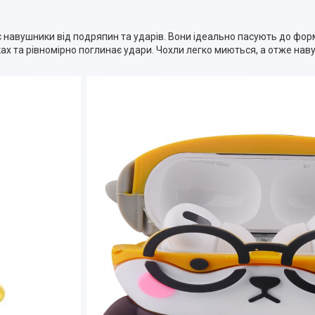
 навушники від подряпин та ударів. Вони ідеально пасують до форми
ках та рівномірно поглинає удари. Чохли легко миються, а отже на