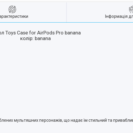
арактеристики
Інформація д
л Toys Case for AirPods Pro banana
колір: banana
лених мультяшних персонажів, що надає їм стильний та приваблив