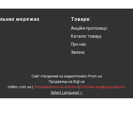
альних мережах
Товари:
Акційні пропозиції
Каталог товару
Про нас
Звязок
Сайт створений на маркетплейсі
Prom.ua
Продавець на Bigl.ua
mbbm.com.ua |
Поскаржитися на контент
|
Політика конфіденційності
Select Language
▼