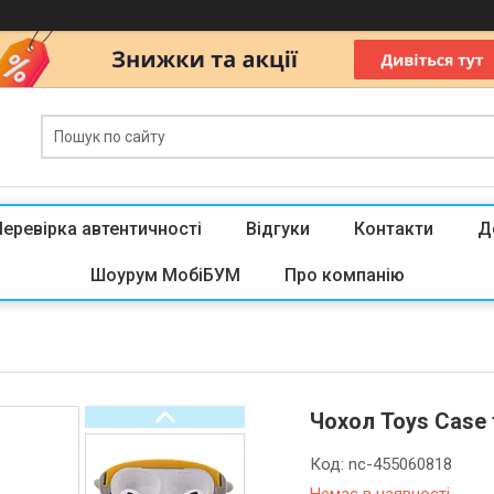
Перевірка автентичності
Відгуки
Контакти
Д
Шоурум МобіБУМ
Про компанію
Чохол Toys Case 
Код:
nc-455060818