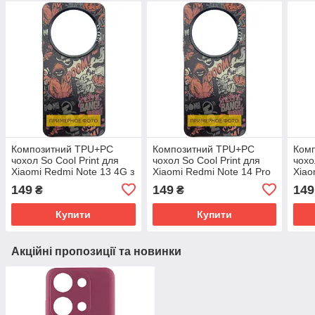
Композитний TPU+PC
Композитний TPU+PC
Ком
чохол So Cool Print для
чохол So Cool Print для
чохо
Xiaomi Redmi Note 13 4G з
Xiaomi Redmi Note 14 Pro
Xiao
крутим принтом: Comics
4G з крутим принтом:
M6 4
149
149
149
₴
₴
Comics
Com
Купити
Купити
Акційні пропозиції та новинки