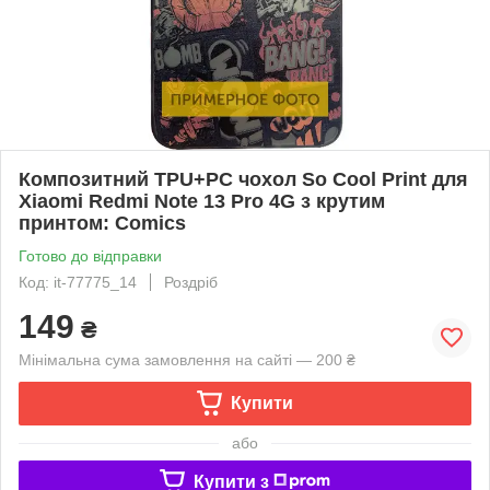
Композитний TPU+PC чохол So Cool Print для
Xiaomi Redmi Note 13 Pro 4G з крутим
принтом: Comics
Готово до відправки
Код: it-77775_14
Роздріб
149
₴
Мінімальна сума замовлення на сайті — 200 ₴
Купити
або
Купити з