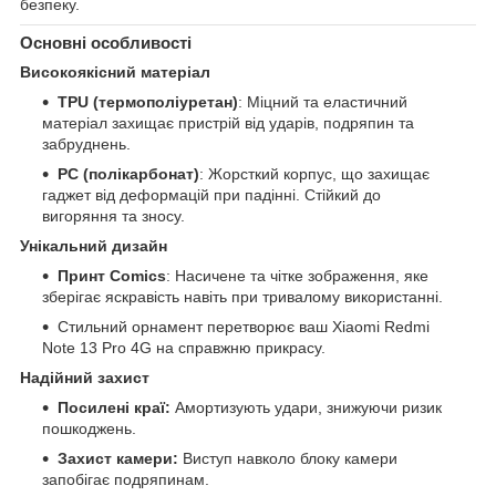
безпеку.
Основні особливості
Високоякісний матеріал
TPU (термополіуретан)
: Міцний та еластичний
матеріал захищає пристрій від ударів, подряпин та
забруднень.
PC (полікарбонат)
: Жорсткий корпус, що захищає
гаджет від деформацій при падінні. Стійкий до
вигоряння та зносу.
Унікальний дизайн
Принт Comics
: Насичене та чітке зображення, яке
зберігає яскравість навіть при тривалому використанні.
Стильний орнамент перетворює ваш Xiaomi Redmi
Note 13 Pro 4G на справжню прикрасу.
Надійний захист
Посилені краї:
Амортизують удари, знижуючи ризик
пошкоджень.
Захист камери:
Виступ навколо блоку камери
запобігає подряпинам.