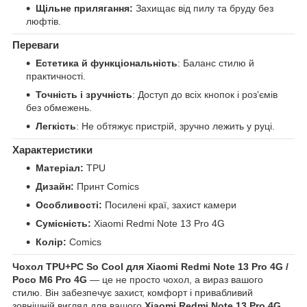
Щільне прилягання:
Захищає від пилу та бруду без
люфтів.
Переваги
Естетика й функціональність
: Баланс стилю й
практичності.
Точність і зручність
: Доступ до всіх кнопок і розʼємів
без обмежень.
Легкість
: Не обтяжує пристрій, зручно лежить у руці.
Характеристики
Матеріал:
TPU
Дизайн:
Принт Comics
Особливості:
Посилені краї, захист камери
Сумісність:
Xiaomi Redmi Note 13 Pro 4G
Колір:
Comics
Чохол TPU+PC So Cool для Xiaomi Redmi Note 13 Pro 4G /
Poco M6 Pro 4G
— це не просто чохол, а вираз вашого
стилю. Він забезпечує захист, комфорт і привабливий
зовнішній вигляд для вашого
Xiaomi Redmi Note 13 Pro 4G