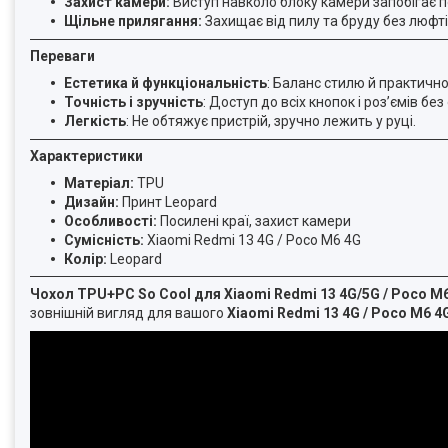
Захист камери:
Виступ навколо блоку камери запобігає 
Щільне прилягання:
Захищає від пилу та бруду без люфті
Переваги
Естетика й функціональність
: Баланс стилю й практично
Точність і зручність
: Доступ до всіх кнопок і розʼємів бе
Легкість
: Не обтяжує пристрій, зручно лежить у руці.
Характеристики
Матеріал:
TPU
Дизайн:
Принт Leopard
Особливості:
Посилені краї, захист камери
Сумісність:
Xiaomi Redmi 13 4G / Poco M6 4G
Колір:
Leopard
Чохол TPU+PC So Cool для Xiaomi Redmi 13 4G/5G / Poco M
зовнішній вигляд для вашого
Xiaomi Redmi 13 4G / Poco M6 4