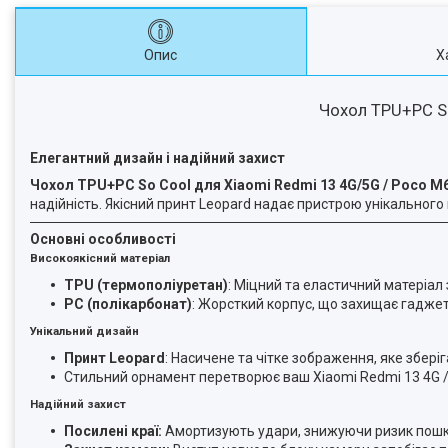
Опис
Х
Чохол TPU+PC So
Елегантний дизайн і надійний захист
Чохол TPU+PC So Cool для Xiaomi Redmi 13 4G/5G / Poco M
надійність. Якісний принт Leopard надає пристрою унікального
Основні особливості
Високоякісний матеріал
TPU (термополіуретан)
: Міцний та еластичний матеріал
PC (полікарбонат)
: Жорсткий корпус, що захищає гаджет 
Унікальний дизайн
Принт Leopard
: Насичене та чітке зображення, яке збері
Стильний орнамент перетворює ваш Xiaomi Redmi 13 4G /
Надійний захист
Посилені краї:
Амортизують удари, знижуючи ризик пош