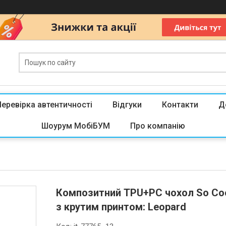
Перевірка автентичності
Відгуки
Контакти
Д
Шоурум МобіБУМ
Про компанію
Композитний TPU+PC чохол So Cool
з крутим принтом: Leopard