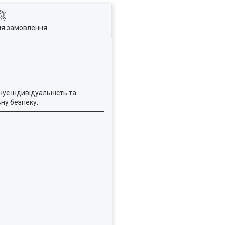
ля замовлення
нує індивідуальність та
ну безпеку.