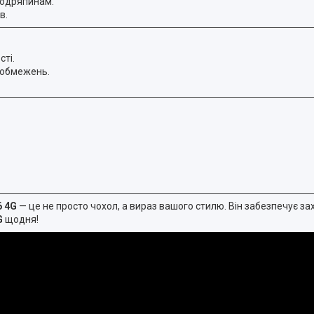
подряпинам.
в.
сті.
з обмежень.
6 4G
— це не просто чохол, а вираз вашого стилю. Він забезпечує за
G
щодня!