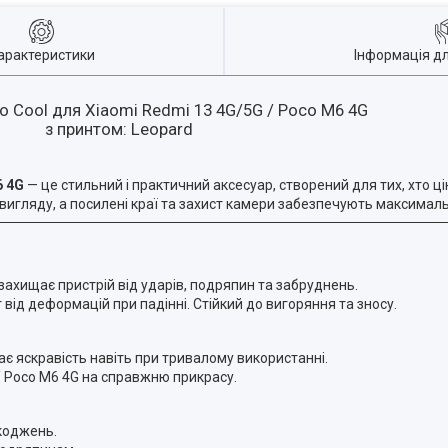
арактеристики
Інформація д
 Cool для Xiaomi Redmi 13 4G/5G / Poco M6 4G
з принтом: Leopard
6 4G
— це стильний і практичний аксесуар, створений для тих, хто ці
 вигляду, а посилені краї та захист камери забезпечують максималь
 захищає пристрій від ударів, подряпин та забруднень.
від деформацій при падінні. Стійкий до вигоряння та зносу.
гає яскравість навіть при тривалому використанні.
 Poco M6 4G на справжню прикрасу.
коджень.